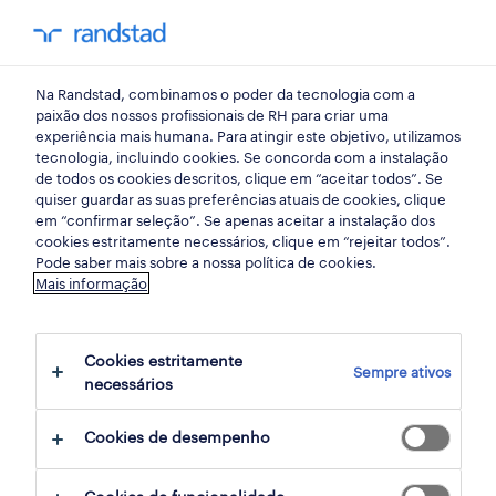
my randst
Na Randstad, combinamos o poder da tecnologia com a
porto norte
paixão dos nossos profissionais de RH para criar uma
experiência mais humana. Para atingir este objetivo, utilizamos
tecnologia, incluindo cookies. Se concorda com a instalação
de todos os cookies descritos, clique em “aceitar todos”. Se
quiser guardar as suas preferências atuais de cookies, clique
em “confirmar seleção”. Se apenas aceitar a instalação dos
cookies estritamente necessários, clique em “rejeitar todos”.
Pode saber mais sobre a nossa política de cookies.
Mais informação
Cookies estritamente
Sempre ativos
2 Contrato encontrar Porto Norte, Porto
necessários
Cookies de desempenho
filter
2