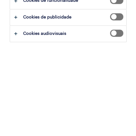
Cookies de funcionalidade
farmacêutico (m/f/x)
Cookies de publicidade
vila das aves, porto
contrato
Cookies audiovisuais
publicado em 6 agosto 2026
enfermeiros do trabalho (m/f/x)
paços de ferreira, porto
contrato