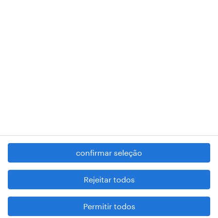
RANDSTAD,
, and SHAPING THE WORLD OF WORK are
registered trademarks of © Randstad N.V.
contacte-nos
termos e condições
política de privacidade
regime geral da prevenção da corrupção
denúncia de má conduta
confirmar seleção
reportar problemas de segurança
cookies
Rejeitar todos
mapa do site
Permitir todos
esteja atento