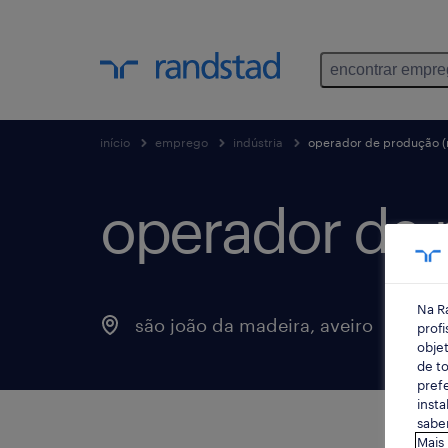
encontrar empr
início
emprego
indústria
operador de produção (
operador de 
Na R
são joão da madeira, aveiro
p
profi
objet
de to
prefe
insta
saber
Mais