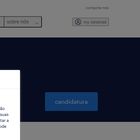
contacte-nos
sobre nós
my randstad
candidatura
ção
 suas
tar a
Pode