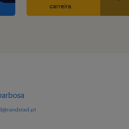
carreira.
barbosa
d@randstad.pt