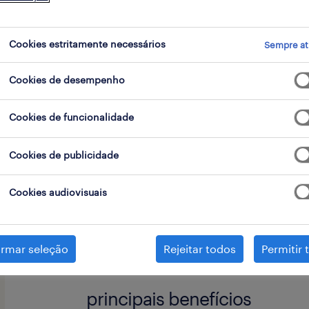
go
Cookies estritamente necessários
Sempre at
Cookies de desempenho
A Randstad Recursos Humanos, está 
sua cliente, Operador de Produção (m
Cookies de funcionalidade
Madeira.
Cookies de publicidade
responsabilidades chave
Cookies audiovisuais
- Operar em máquinas;
competências
irmar seleção
Rejeitar todos
Permitir 
- Habilitações mínimas obrigatórias (
principais benefícios
Experiência em indústria;