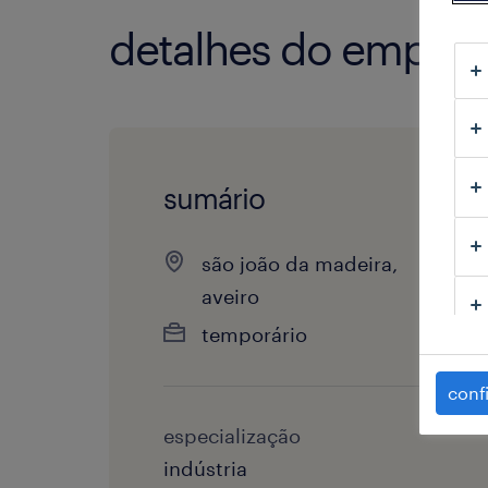
detalhes do empre
sumário
são joão da madeira,
aveiro
temporário
conf
especialização
indústria