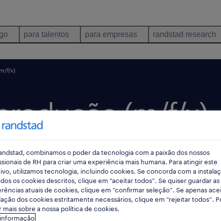
ego
para talentos
para empresas
randstad research
m/f/x)
produção (m/f/x).
andstad, combinamos o poder da tecnologia com a paixão dos nossos
ublicado há 1 dia
data limite 28 agosto 2026
ssionais de RH para criar uma experiência mais humana. Para atingir este
ivo, utilizamos tecnologia, incluindo cookies. Se concorda com a instala
dos os cookies descritos, clique em “aceitar todos”. Se quiser guardar as
rências atuais de cookies, clique em “confirmar seleção”. Se apenas acei
lação dos cookies estritamente necessários, clique em “rejeitar todos”. 
 mais sobre a nossa política de cookies.
 informação