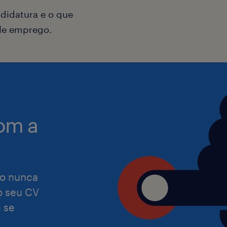
didatura e o que
A Randstad tem a missão de se torna
ele emprego.
equitativa e especializada de talento
e, por isso, reiteramos que damos as
pessoas com as mais diversas capac
experiências. Assumimos o compromi
que o nosso processo de recrutamen
satisfaça as necessidades de todas a
om a
Caso necessites de alguma adaptaçã
tornar a tua candidatura ou entrevis
o nunca
confortável, por favor, não hesites e
 o seu CV
nossos/as consultores/as de recruta
 se