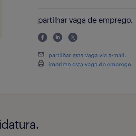
Espírito de iniciativa e facilidade de
Vencimento = 960€
equipa;
partilhar vaga de emprego.
Disponibilidade para turno da manha
da noite
Subsidio de Alimentação = 9€ / em ca
partilhar esta vaga via e-mail.
imprime esta vaga de emprego.
Premio de Assiduidade = 48€
Horas Noturnas a 30%
datura.
Possibilidade de integração em empre