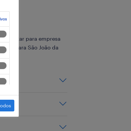
ivos
a recrutar para empresa
/f/x), para São João da
todos
preferencial);