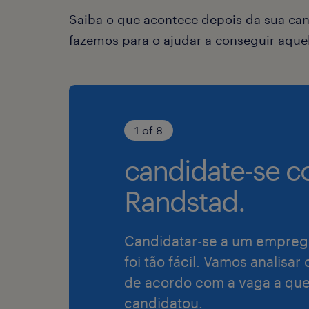
Saiba o que acontece depois da sua can
fazemos para o ajudar a conseguir aqu
1 of 8
candidate-se c
Randstad.
Candidatar-se a um empreg
foi tão fácil. Vamos analisar
de acordo com a vaga a que
candidatou.