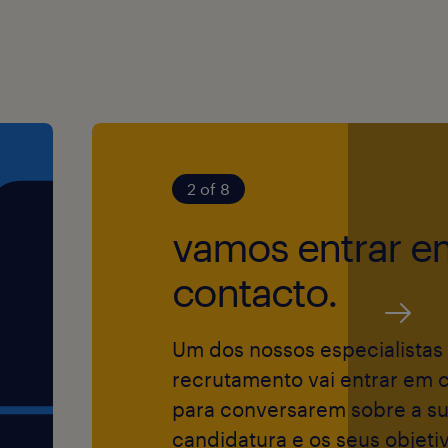
r a empresa mais
s a nível mundial
 boas-vindas a
idades e
sso de garantir
2 of 8
to e contratação
s pessoas.
vamos entrar e
contacto.
o, de modo a
ta mais
Um dos nossos especialistas
m informar os/as
recrutamento vai entrar em 
mento.
para conversarem sobre a s
candidatura e os seus objeti