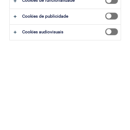
Cookies de funcionalidade
Cookies de publicidade
sumário
Cookies audiovisuais
cesar, aveiro
temporário
especialização
indústria
referência
OTS-2026-178713