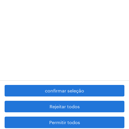
RANDSTAD,
, and SHAPING THE WORLD OF WORK are
registered trademarks of © Randstad N.V.
contacte-nos
termos e condições
política de privacidade
regime geral da prevenção da corrupção
denúncia de má conduta
confirmar seleção
reportar problemas de segurança
cookies
Rejeitar todos
mapa do site
Permitir todos
esteja atento