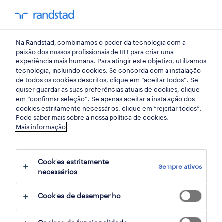
my randst
Na Randstad, combinamos o poder da tecnologia com a
indústria
paixão dos nossos profissionais de RH para criar uma
experiência mais humana. Para atingir este objetivo, utilizamos
tecnologia, incluindo cookies. Se concorda com a instalação
técnico de reparações
de todos os cookies descritos, clique em “aceitar todos”. Se
quiser guardar as suas preferências atuais de cookies, clique
(m/f/x).
em “confirmar seleção”. Se apenas aceitar a instalação dos
cookies estritamente necessários, clique em “rejeitar todos”.
Pode saber mais sobre a nossa política de cookies.
Mais informação
cesar, aveiro
publicado hoje
Cookies estritamente
Sempre ativos
termina daqui a 1 dia
necessários
Cookies de desempenho
candidatura