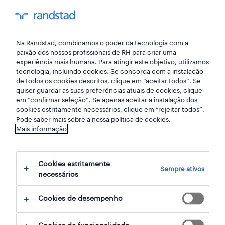
my randst
Na Randstad, combinamos o poder da tecnologia com a
armazéns e distribuição
paixão dos nossos profissionais de RH para criar uma
experiência mais humana. Para atingir este objetivo, utilizamos
tecnologia, incluindo cookies. Se concorda com a instalação
operador de logística part-
de todos os cookies descritos, clique em “aceitar todos”. Se
quiser guardar as suas preferências atuais de cookies, clique
time (m/f/x) rio tinto.
em “confirmar seleção”. Se apenas aceitar a instalação dos
cookies estritamente necessários, clique em “rejeitar todos”.
Pode saber mais sobre a nossa política de cookies.
Mais informação
rio tinto, porto
publicado há 1 dia
Cookies estritamente
Sempre ativos
termina daqui a 8 dias
necessários
Cookies de desempenho
candidatura