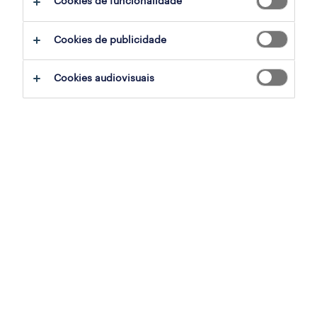
Cookies de funcionalidade
Cookies de publicidade
sumário
Cookies audiovisuais
rio tinto, porto
temporário
especialização
armazéns e distribuição
referência
OTS-2026-180561