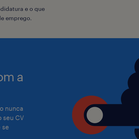
didatura e o que
ele emprego.
A Randstad tem a missão de se torna
equitativa e especializada de talento
e, por isso, reiteramos que damos as
pessoas com as mais diversas capac
om a
experiências. Assumimos o compromi
que o nosso processo de recrutamen
satisfaça as necessidades de todas a
o nunca
Preocupamo-nos com a igualdade de
 o seu CV
independentemente de etnia, cor, reli
 se
orientação sexual, identidade de gén
nacionalidade, idade, informações ge