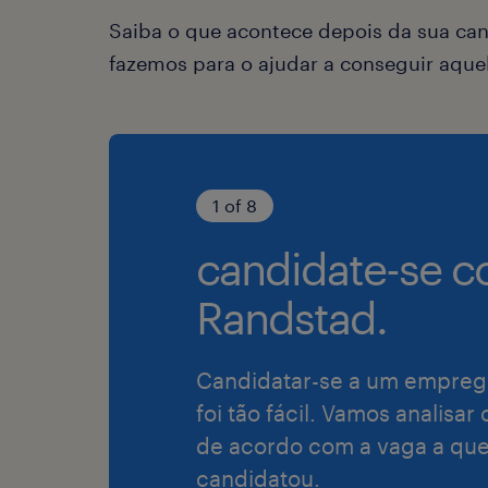
Saiba o que acontece depois da sua can
fazemos para o ajudar a conseguir aqu
1 of 8
candidate-se c
Randstad.
Candidatar-se a um empreg
foi tão fácil. Vamos analisar
de acordo com a vaga a que
candidatou.