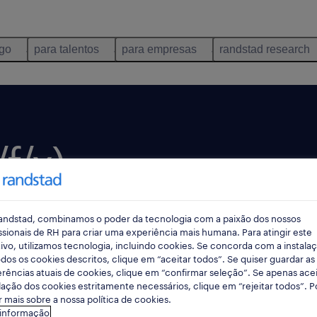
ego
para talentos
para empresas
randstad research
f/x).
andstad, combinamos o poder da tecnologia com a paixão dos nossos
oje
data limite 27 agosto 2026
ssionais de RH para criar uma experiência mais humana. Para atingir este
ivo, utilizamos tecnologia, incluindo cookies. Se concorda com a instala
dos os cookies descritos, clique em “aceitar todos”. Se quiser guardar as
rências atuais de cookies, clique em “confirmar seleção”. Se apenas acei
lação dos cookies estritamente necessários, clique em “rejeitar todos”. 
 mais sobre a nossa política de cookies.
 informação