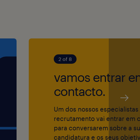
r a empresa mais
s a nível mundial
2 of 8
 boas-vindas a
idades e
vamos entrar e
sso de garantir
contacto.
to e contratação
s pessoas.
Um dos nossos especialistas
 oportunidades,
recrutamento vai entrar em 
gião, sexo,
para conversarem sobre a s
ero,
candidatura e os seus objeti
néticas,