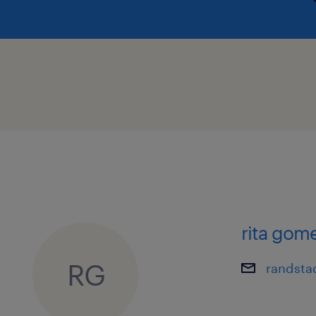
incapacidade ou qualquer outro esta
protegido por lei. Desta forma, em 
previsto na Lei n.° 4/2019, de 10 de ja
de emprego é compatível com pess
Certificado de Incapacidade igual ou
Caso necessites de alguma adaptaçã
tornar a tua-candidatura ou entrevis
confortável, por favor, não hesites e
nossos/as consultores/as de recruta
rita gom
RG
randsta