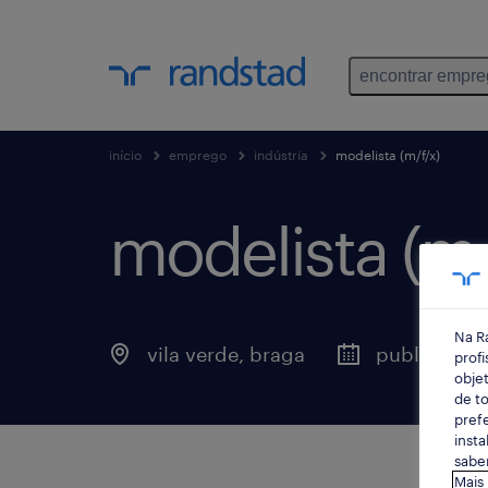
encontrar empr
início
emprego
indústria
modelista (m/f/x)
modelista (m/
Na R
vila verde, braga
publicado h
profi
objet
de to
prefe
insta
saber
Mais