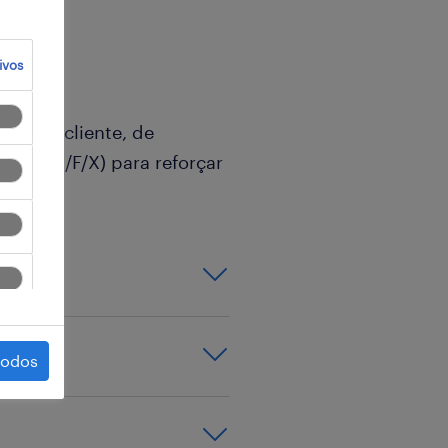
ivos
mpresa cliente, de
lista (M/F/X) para reforçar
s de acordo com
todos
Modelista