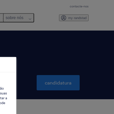
contacte-nos
sobre nós
my randstad
candidatura
ção
 suas
tar a
Pode