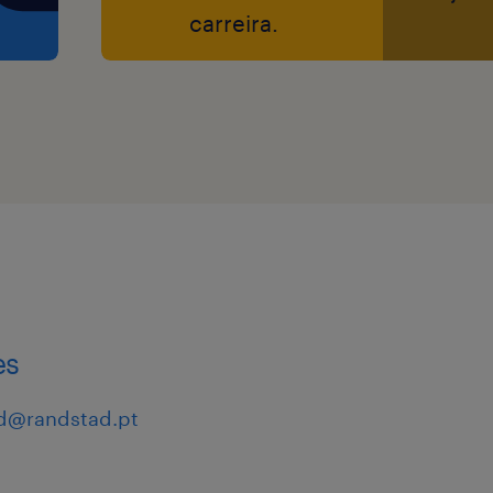
carreira.
tuto de grupo
cumprimento do
neiro, esta oferta
oas com
 superior a 60%*.
o, de modo a
ta mais
m informar os/as
mento.
es
d@randstad.pt