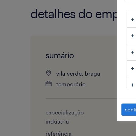
detalhes do empre
sumário
vila verde, braga
temporário
conf
especialização
indústria
referência