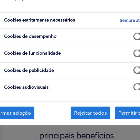
go
Cookies estritamente necessários
Sempre at
Cookies de desempenho
A Randstad pretende recrutar para e
referência no setor têxtil, um(a) Mode
Cookies de funcionalidade
a sua equipa.
Cookies de publicidade
responsabilidades chave
Cookies audiovisuais
competências
irmar seleção
Desenvolver e interpretar molde
Rejeitar todos
Permitir 
as especificações técnicas;
principais benefícios
Experiência prévia na função de 