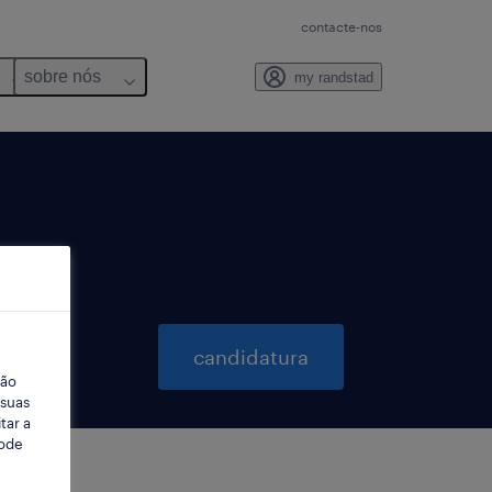
contacte-nos
sobre nós
my randstad
candidatura
ção
 suas
tar a
Pode