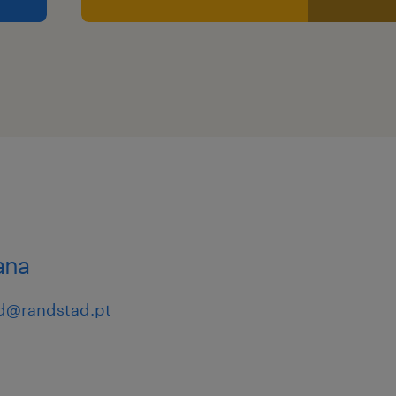
néticas,
tuto de grupo
o, de modo a
ta mais
m informar os/as
mento.
ana
d@randstad.pt