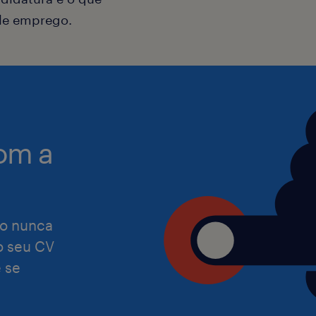
Carta de condução de ligeiros;
ele emprego.
Disponibilidade para efetuar des
Portugal Continental;
A Randstad tem a missão de se torna
equitativa e especializada de talento
Proatividade, forte capacidade d
e, por isso, reiteramos que damos as
destreza física e habilidade para 
pessoas com as mais diversas capac
om a
problemas.
experiências. Assumimos o compromi
que o nosso processo de recrutamen
satisfaça as necessidades de todas a
o nunca
 o seu CV
 se
Preocupamo-nos com a igualdade de
independentemente de etnia, cor, reli
orientação sexual, identidade de gén