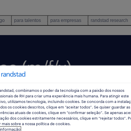
ego
para talentos
para empresas
randstad research
o (m/f/x).
andstad, combinamos o poder da tecnologia com a paixão dos nossos
dia
data limite 25 agosto 2026
ssionais de RH para criar uma experiência mais humana. Para atingir este
ivo, utilizamos tecnologia, incluindo cookies. Se concorda com a instala
dos os cookies descritos, clique em “aceitar todos”. Se quiser guardar as
rências atuais de cookies, clique em “confirmar seleção”. Se apenas acei
lação dos cookies estritamente necessários, clique em “rejeitar todos”. 
 mais sobre a nossa política de cookies.
 informação