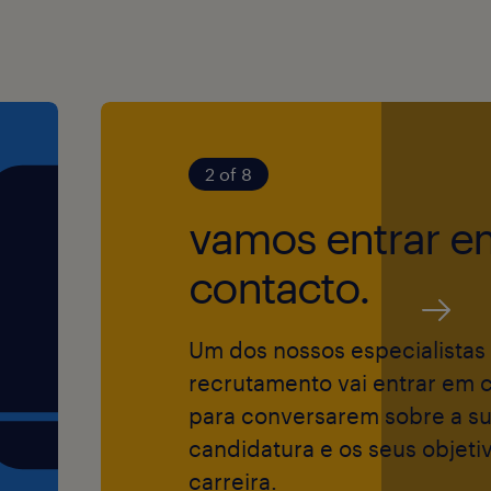
locações em
r a empresa mais
s a nível mundial
e organização,
2 of 8
 boas-vindas a
resolver
idades e
vamos entrar e
sso de garantir
contacto.
to e contratação
s pessoas.
Um dos nossos especialistas
recrutamento vai entrar em 
para conversarem sobre a s
 oportunidades,
candidatura e os seus objeti
gião, sexo,
carreira.
ero,