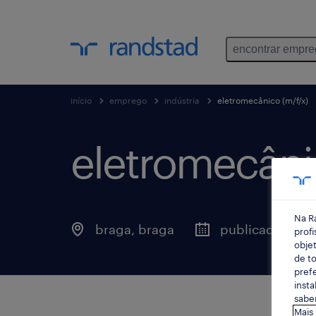
encontrar empr
início
emprego
indústria
eletromecânico (m/f/x)
eletromecânic
Na R
braga, braga
publicado há 1 
profi
objet
de to
prefe
insta
saber
Mais