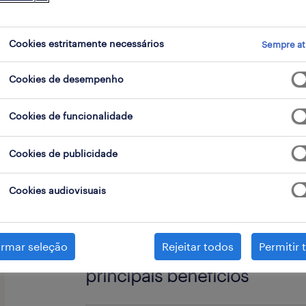
go
Cookies estritamente necessários
Sempre at
Cookies de desempenho
A Randstad encontra-se a recrutar, E
integrar em empresa do setor da Man
Cookies de funcionalidade
Cookies de publicidade
responsabilidades chave
Cookies audiovisuais
competências
Diagnosticar avarias em sistema
irmar seleção
elétricos, eletrónicos e hidráulico
Rejeitar todos
Permitir 
principais benefícios
Curso Técnico em Mecânica Indust
Efetuar a reparação de componen
OU experiência comprovada na 