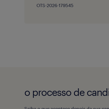
OTS-2026-179545
o processo de candi
Saiba o que acontece depois da sua can