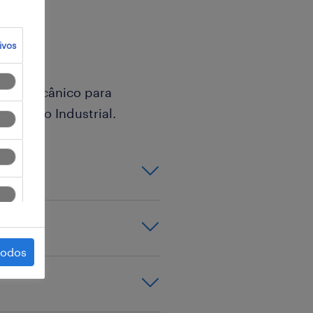
ivos
letromecânico para
utenção Industrial.
s mecânicos,
s;
todos
rial, Mecatrónica
tes e sistemas
manutenção e