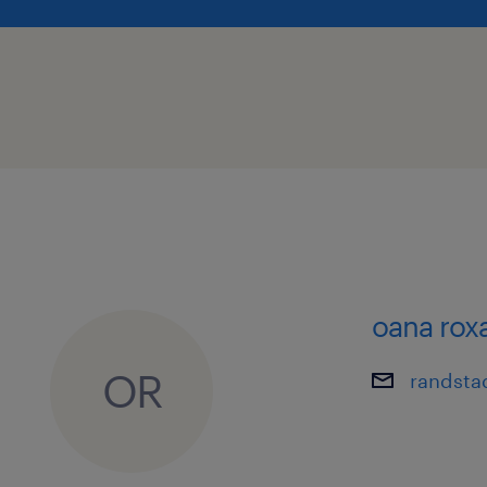
nacionalidade, idade, informações ge
incapacidade ou qualquer outro esta
protegido por lei.
Caso necessites de alguma adaptaçã
tornar a tua candidatura ou entrevis
confortável, por favor, não hesites e
nossos/as consultores/as de recruta
oana rox
OR
randsta