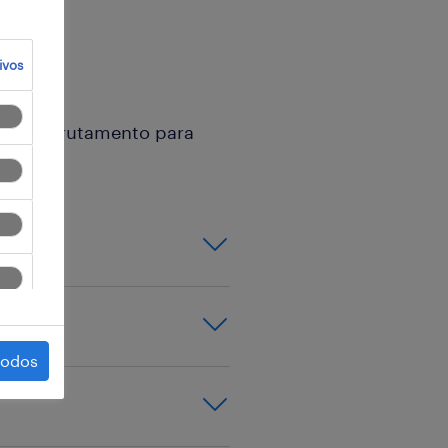
ivos
 de recrutamento para
.
todos
cial);