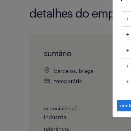
detalhes do empre
sumário
barcelos, braga
temporário
conf
especialização
indústria
referência