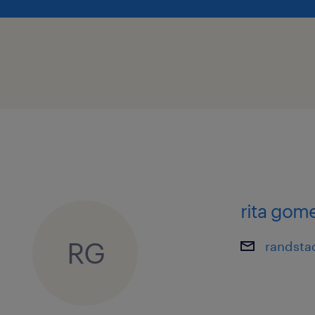
rita gom
RG
randsta