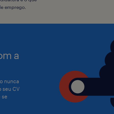
ele emprego.
Preocupamo-nos com a igualdade de
independentemente de etnia, cor, reli
orientação sexual, identidade de gén
nacionalidade, idade, informações ge
incapacidade ou qualquer outro esta
om a
protegido por lei.
Caso necessites de alguma adaptaçã
o nunca
tornar a tua candidatura ou entrevis
 o seu CV
confortável, por favor, não hesites e
 se
nossos/as consultores/as de recruta