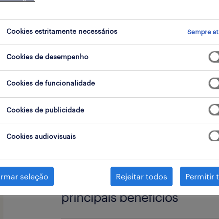
go
Cookies estritamente necessários
Sempre at
Cookies de desempenho
A Randstad encontra-se em processo
prestigiado cliente do setor alimentar
Cookies de funcionalidade
Cookies de publicidade
responsabilidades chave
Cookies audiovisuais
competências
Apoio na linha de produção;
irmar seleção
Rejeitar todos
Permitir 
Preparação para congelação;
principais benefícios
Experiência em indústria (preferen