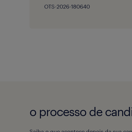
OTS-2026-180640
o processo de candi
Saiba o que acontece depois da sua can