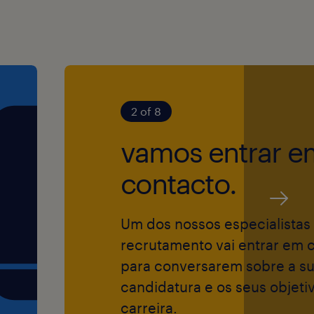
 oportunidades,
gião, sexo,
ero,
2 of 8
néticas,
tuto de grupo
vamos entrar e
contacto.
o, de modo a
Um dos nossos especialistas
ta mais
recrutamento vai entrar em 
m informar os/as
para conversarem sobre a s
mento.
candidatura e os seus objeti
carreira.