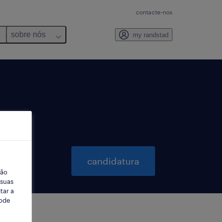
contacte-nos
sobre nós
my randstad
candidatura
ção
 suas
tar a
Pode