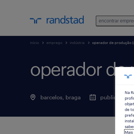
encontrar empr
início
emprego
indústria
operador de produção (
operador de 
Na R
barcelos, braga
publicado há
profi
objet
de to
prefe
insta
saber
Mais