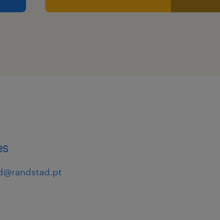
es
d@randstad.pt