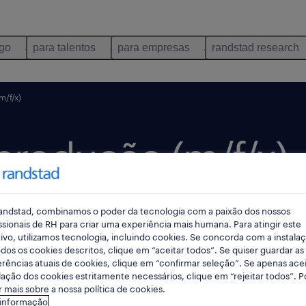
ego
para talentos
para empresas
randstad research
m/f/x)
produção (m/f/x).
andstad, combinamos o poder da tecnologia com a paixão dos nossos
 3 dias
data limite 24 agosto 2026
ssionais de RH para criar uma experiência mais humana. Para atingir este
ivo, utilizamos tecnologia, incluindo cookies. Se concorda com a instala
dos os cookies descritos, clique em “aceitar todos”. Se quiser guardar as
rências atuais de cookies, clique em “confirmar seleção”. Se apenas acei
lação dos cookies estritamente necessários, clique em “rejeitar todos”. 
 mais sobre a nossa política de cookies.
 informação