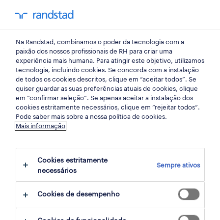
my randst
Na Randstad, combinamos o poder da tecnologia com a
vila franca de xira
paixão dos nossos profissionais de RH para criar uma
experiência mais humana. Para atingir este objetivo, utilizamos
tecnologia, incluindo cookies. Se concorda com a instalação
de todos os cookies descritos, clique em “aceitar todos”. Se
quiser guardar as suas preferências atuais de cookies, clique
em “confirmar seleção”. Se apenas aceitar a instalação dos
cookies estritamente necessários, clique em “rejeitar todos”.
Pode saber mais sobre a nossa política de cookies.
Mais informação
Cookies estritamente
Sempre ativos
1 Contrato encontrar Vila Franca de Xira,
necessários
Lisboa
Cookies de desempenho
filter
2