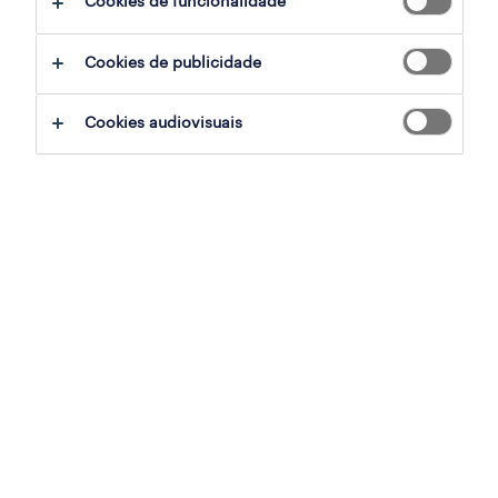
Cookies de funcionalidade
assistente comercial (m/f/x) full-time -
Cookies de publicidade
oeiras parque
oeiras, lisboa
Cookies audiovisuais
contrato
publicado em 6 agosto 2026
enfermeiro (m/f/x)
algueirão/ belas, lisboa
contrato