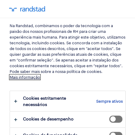
my randst
Na Randstad, combinamos o poder da tecnologia com a
sintra, lisboa
paixão dos nossos profissionais de RH para criar uma
experiência mais humana. Para atingir este objetivo, utilizamos
tecnologia, incluindo cookies. Se concorda com a instalação
de todos os cookies descritos, clique em “aceitar todos”. Se
quiser guardar as suas preferências atuais de cookies, clique
em “confirmar seleção”. Se apenas aceitar a instalação dos
cookies estritamente necessários, clique em “rejeitar todos”.
Pode saber mais sobre a nossa política de cookies.
Mais informação
Cookies estritamente
Sempre ativos
12 Contrato encontrar Sintra, Lisboa, Lisboa
necessários
Cookies de desempenho
filter
2