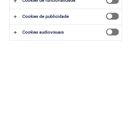
Cookies de funcionalidade
Cookies de publicidade
sumário
Cookies audiovisuais
cinfães, viseu
contrato
especialização
saúde
referência
PTS-2025-165760