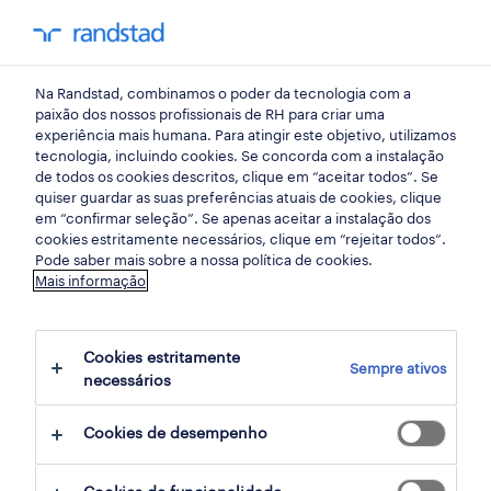
my randst
Na Randstad, combinamos o poder da tecnologia com a
saúde
paixão dos nossos profissionais de RH para criar uma
experiência mais humana. Para atingir este objetivo, utilizamos
tecnologia, incluindo cookies. Se concorda com a instalação
farmacêutico (m/f/x) -
de todos os cookies descritos, clique em “aceitar todos”. Se
quiser guardar as suas preferências atuais de cookies, clique
cinfães.
em “confirmar seleção”. Se apenas aceitar a instalação dos
cookies estritamente necessários, clique em “rejeitar todos”.
Pode saber mais sobre a nossa política de cookies.
Mais informação
cinfães, viseu
publicado há 1 dia
Cookies estritamente
Sempre ativos
termina daqui a 4 dias
necessários
Cookies de desempenho
candidatura