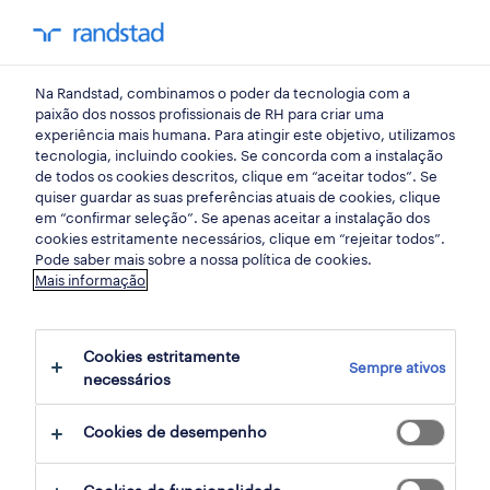
my randst
Na Randstad, combinamos o poder da tecnologia com a
início
paixão dos nossos profissionais de RH para criar uma
experiência mais humana. Para atingir este objetivo, utilizamos
tecnologia, incluindo cookies. Se concorda com a instalação
de todos os cookies descritos, clique em “aceitar todos”. Se
quiser guardar as suas preferências atuais de cookies, clique
em “confirmar seleção”. Se apenas aceitar a instalação dos
cookies estritamente necessários, clique em “rejeitar todos”.
Pode saber mais sobre a nossa política de cookies.
Mais informação
não foram encontrados resultados
Cookies estritamente
Sempre ativos
necessários
Não encontrámos resultados para a sua
pesquisa. Experimente alterar os seus
Cookies de desempenho
critérios de filtragem para obter mais
resultados. As seguintes acções podem