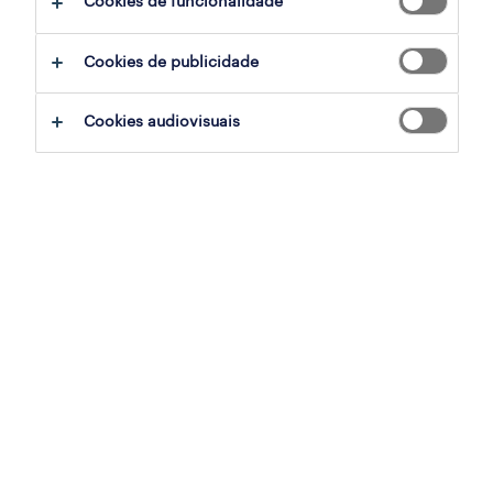
Cookies de funcionalidade
ajudar:
Cookies de publicidade
experimente remover alguns dos filtros
Cookies audiovisuais
que aplicou.
já experientou pesquisar por uma região
específica? Considere expandir a
distância até ao local de emprego.
altere a função ou palavras-chave e
verifique se foi escrito correctamente.