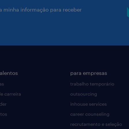
a minha informação para receber
talentos
para empresas
as
trabalho temporário
e carreira
outsourcing
lder
inhouse services
tos
career counseling
recrutamento e seleção