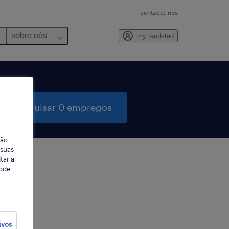
contacte-nos
sobre nós
my randstad
pesquisar 0 empregos
ção
 suas
tar a
Pode
ter
ivos