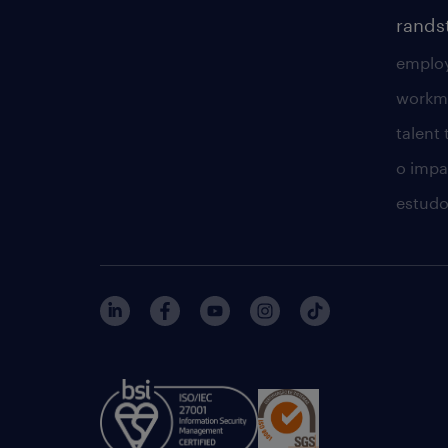
rands
employ
workm
talent
o impac
estudo