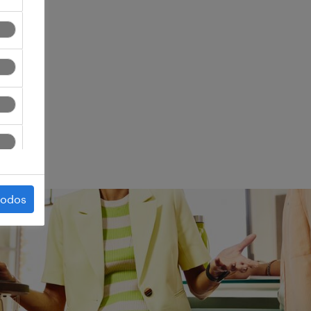
ego.
todos