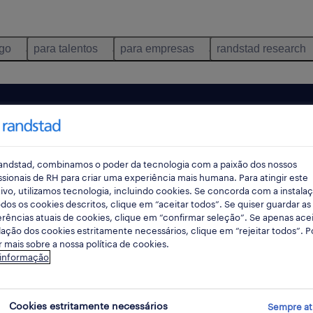
ego
para talentos
para empresas
randstad research
andstad, combinamos o poder da tecnologia com a paixão dos nossos
ssionais de RH para criar uma experiência mais humana. Para atingir este
ivo, utilizamos tecnologia, incluindo cookies. Se concorda com a instala
dos os cookies descritos, clique em “aceitar todos”. Se quiser guardar as
rências atuais de cookies, clique em “confirmar seleção”. Se apenas acei
lação dos cookies estritamente necessários, clique em “rejeitar todos”. 
 mais sobre a nossa política de cookies.
ncontrámos resultados para a sua pesquisa.
 informação
mente alterar os seus critérios de filtragem para ob
resultados. As seguintes acções podem ajudar:
Cookies estritamente necessários
Sempre at