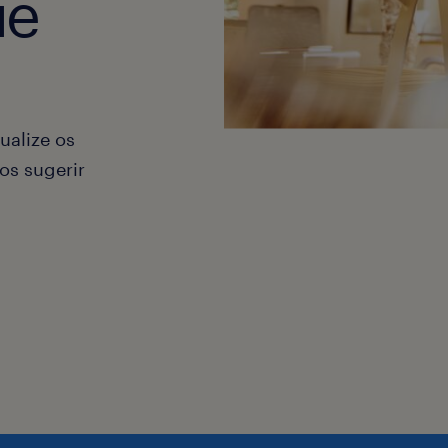
ue
ualize os
os sugerir