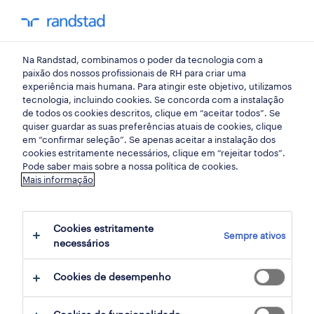
my randst
Na Randstad, combinamos o poder da tecnologia com a
indústria
paixão dos nossos profissionais de RH para criar uma
experiência mais humana. Para atingir este objetivo, utilizamos
tecnologia, incluindo cookies. Se concorda com a instalação
eletricista | mem martins.
de todos os cookies descritos, clique em “aceitar todos”. Se
quiser guardar as suas preferências atuais de cookies, clique
em “confirmar seleção”. Se apenas aceitar a instalação dos
cookies estritamente necessários, clique em “rejeitar todos”.
mem martins, lisboa
Pode saber mais sobre a nossa política de cookies.
Mais informação
publicado há 1 dia
data limite 28 agosto 2026
Cookies estritamente
Sempre ativos
necessários
candidatura
Cookies de desempenho