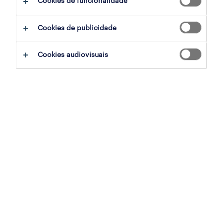
Cookies de funcionalidade
sumário
Cookies de publicidade
mem martins, lisboa
Cookies audiovisuais
permanente
especialização
indústria
referência
OTS-2026-179696