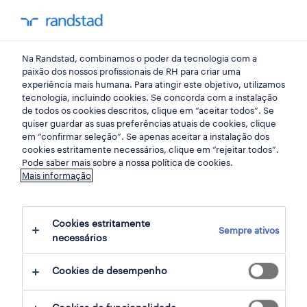
my randst
Na Randstad, combinamos o poder da tecnologia com a
lisboa
paixão dos nossos profissionais de RH para criar uma
experiência mais humana. Para atingir este objetivo, utilizamos
tecnologia, incluindo cookies. Se concorda com a instalação
de todos os cookies descritos, clique em “aceitar todos”. Se
quiser guardar as suas preferências atuais de cookies, clique
em “confirmar seleção”. Se apenas aceitar a instalação dos
cookies estritamente necessários, clique em “rejeitar todos”.
Pode saber mais sobre a nossa política de cookies.
Mais informação
Cookies estritamente
Sempre ativos
6 indústria oportunidades em Mem Martins,
necessários
Lisboa encontradas para ti
Cookies de desempenho
filter
2