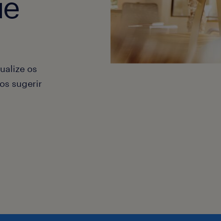
ue
ualize os
os sugerir