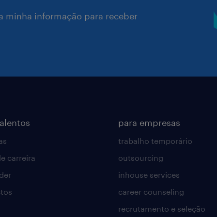
a minha informação para receber
talentos
para empresas
as
trabalho temporário
e carreira
outsourcing
lder
inhouse services
tos
career counseling
recrutamento e seleção