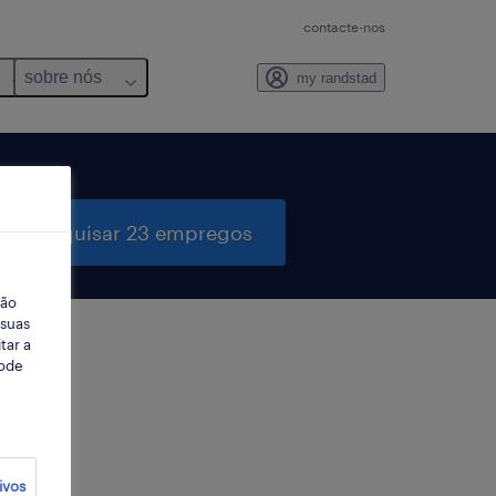
contacte-nos
sobre nós
my randstad
pesquisar 23 empregos
ção
 suas
tar a
Pode
ter
ivos