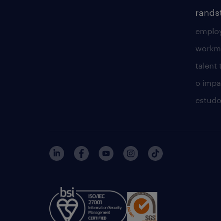
rands
employ
workm
talent
o impac
estudo