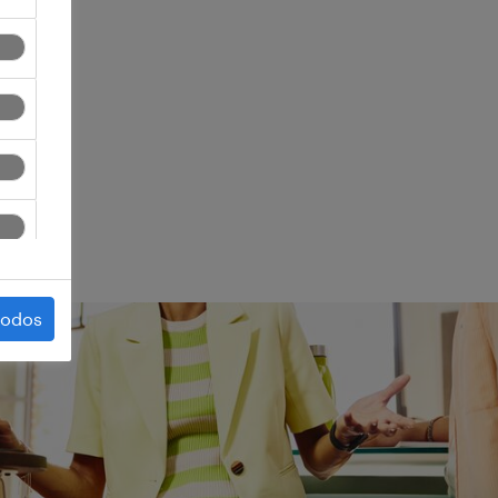
ego.
todos