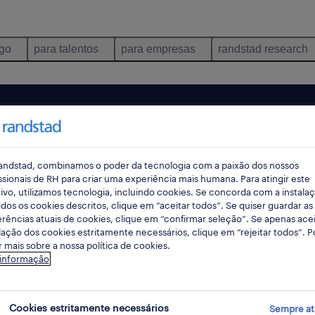
ego
para talentos
para empresas
randstad research
andstad, combinamos o poder da tecnologia com a paixão dos nossos
ssionais de RH para criar uma experiência mais humana. Para atingir este
ivo, utilizamos tecnologia, incluindo cookies. Se concorda com a instala
dos os cookies descritos, clique em “aceitar todos”. Se quiser guardar as
rências atuais de cookies, clique em “confirmar seleção”. Se apenas acei
lação dos cookies estritamente necessários, clique em “rejeitar todos”. 
 mais sobre a nossa política de cookies.
ncontrámos resultados para a sua pesquisa.
 informação
mente alterar os seus critérios de filtragem para ob
resultados. As seguintes acções podem ajudar:
Cookies estritamente necessários
Sempre at