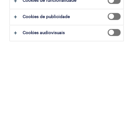
Cookies de funcionalidade
operador de máquinas (m/f/x)
Cookies de publicidade
cesar, aveiro
temporário
Cookies audiovisuais
publicado em 6 agosto 2026
técnico de reparações (m/f/x)
cesar, aveiro
temporário