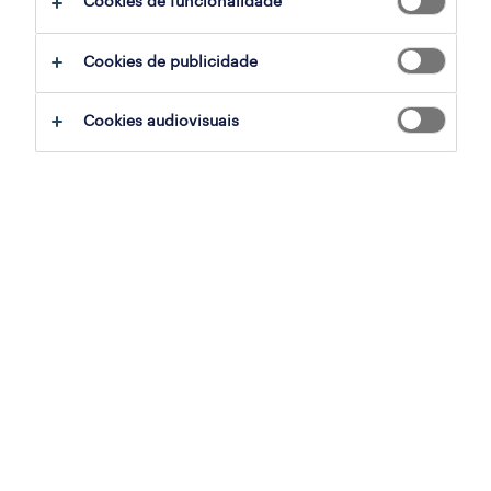
Cookies de funcionalidade
employer brand research
Cookies de publicidade
workmonitor
Cookies audiovisuais
talent trends
o impacto da inteligência artificial
estudo contact centers
para empresas
trabalho temporário
outsourcing
inhouse services
career counseling
recrutamento e seleção