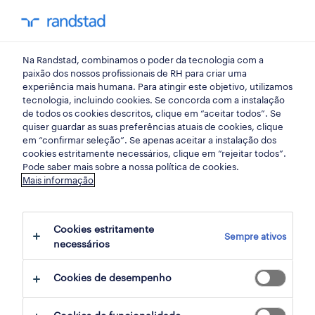
empregos
Na Randstad, combinamos o poder da tecnologia com a
todos os empregos
paixão dos nossos profissionais de RH para criar uma
experiência mais humana. Para atingir este objetivo, utilizamos
empregos em destaque
tecnologia, incluindo cookies. Se concorda com a instalação
de todos os cookies descritos, clique em “aceitar todos”. Se
trabalhar na Randstad
quiser guardar as suas preferências atuais de cookies, clique
em “confirmar seleção”. Se apenas aceitar a instalação dos
candidatura espontânea
cookies estritamente necessários, clique em “rejeitar todos”.
Pode saber mais sobre a nossa política de cookies.
para talentos
Mais informação
carreiras
Cookies estritamente
dicas de carreira
Sempre ativos
necessários
cv builder
Cookies de desempenho
contactos
randstad research