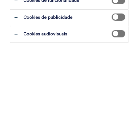
Cookies de funcionalidade
employer brand research
Cookies de publicidade
workmonitor
Cookies audiovisuais
talent trends
o impacto da inteligência artificial
estudo contact centers
para empresas
trabalho temporário
outsourcing
inhouse services
career counseling
recrutamento e seleção