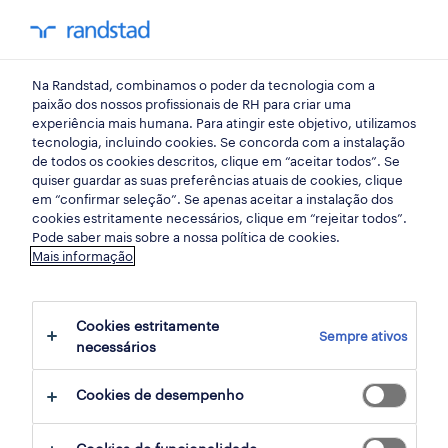
empregos
Na Randstad, combinamos o poder da tecnologia com a
todos os empregos
paixão dos nossos profissionais de RH para criar uma
experiência mais humana. Para atingir este objetivo, utilizamos
empregos em destaque
tecnologia, incluindo cookies. Se concorda com a instalação
de todos os cookies descritos, clique em “aceitar todos”. Se
trabalhar na Randstad
quiser guardar as suas preferências atuais de cookies, clique
em “confirmar seleção”. Se apenas aceitar a instalação dos
candidatura espontânea
cookies estritamente necessários, clique em “rejeitar todos”.
Pode saber mais sobre a nossa política de cookies.
para talentos
Mais informação
carreiras
Cookies estritamente
dicas de carreira
Sempre ativos
necessários
cv builder
Cookies de desempenho
contactos
randstad research