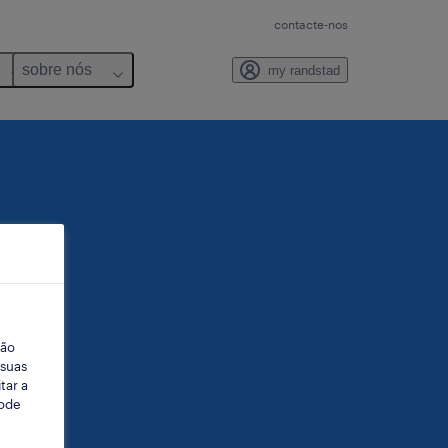
contacte-nos
sobre nós
my randstad
ção
 suas
tar a
Pode