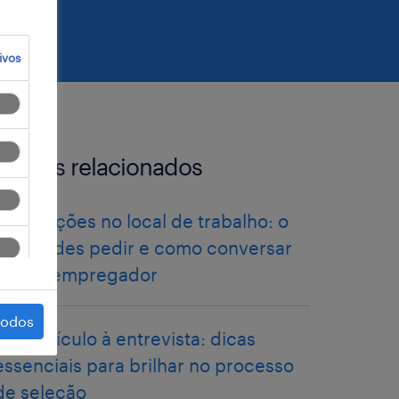
ivos
artigos relacionados
Adaptações no local de trabalho: o
que podes pedir e como conversar
com o empregador
todos
do currículo à entrevista: dicas
essenciais para brilhar no processo
de seleção