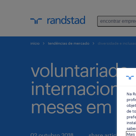
encontrar empr
início
tendências de mercado
diversidade e inclusa
voluntariado
internacional 
Na R
meses em Iri
profi
objet
de to
prefe
insta
saber
02 outubro 2018
share article:
Mais