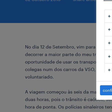
No dia 12 de Setembro, vim para Iringa, 
decorrer a maior parte do meu trabalho.
oportunidade de usar os transportes pú
colegas num dos carros da VSO, a ONG 
voluntariado.
conf
A viagem começou às seis da manhã e pa
duas horas, pois o trânsito é caótico, s
hora de ponta. Os polícias sinaleiros te