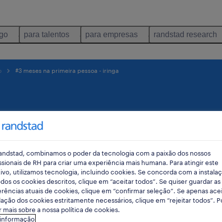
ego
para talentos
para empresas
randstad research
o
#3 meses na primeira pessoa - iringa
- 3
andstad, combinamos o poder da tecnologia com a paixão dos nossos
nga
ssionais de RH para criar uma experiência mais humana. Para atingir este
ivo, utilizamos tecnologia, incluindo cookies. Se concorda com a instala
dos os cookies descritos, clique em “aceitar todos”. Se quiser guardar as
rências atuais de cookies, clique em “confirmar seleção”. Se apenas acei
lação dos cookies estritamente necessários, clique em “rejeitar todos”. 
 mais sobre a nossa política de cookies.
 informação