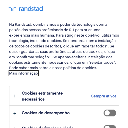
my randst
Na Randstad, combinamos o poder da tecnologia com a
talent acquisition
paixão dos nossos profissionais de RH para criar uma
experiência mais humana. Para atingir este objetivo, utilizamos
tecnologia, incluindo cookies. Se concorda com a instalação
Como identificar o talento
de todos os cookies descritos, clique em “aceitar todos”. Se
quiser guardar as suas preferências atuais de cookies, clique
certo para a sua empresa?
em “confirmar seleção”. Se apenas aceitar a instalação dos
cookies estritamente necessários, clique em “rejeitar todos”.
Pode saber mais sobre a nossa política de cookies.
31 março 2025
Mais informação
share article:
Cookies estritamente
Sempre ativos
necessários
Cookies de desempenho
Encontrar o candidato certo é um dos
maiores desafios do recrutamento. Mais do