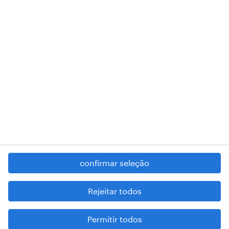
RANDSTAD,
, and SHAPING THE WORLD OF WORK are
registered trademarks of © Randstad N.V.
contacte-nos
termos e condições
política de privacidade
regime geral da prevenção da corrupção
denúncia de má conduta
confirmar seleção
reportar problemas de segurança
cookies
Rejeitar todos
mapa do site
Permitir todos
esteja atento