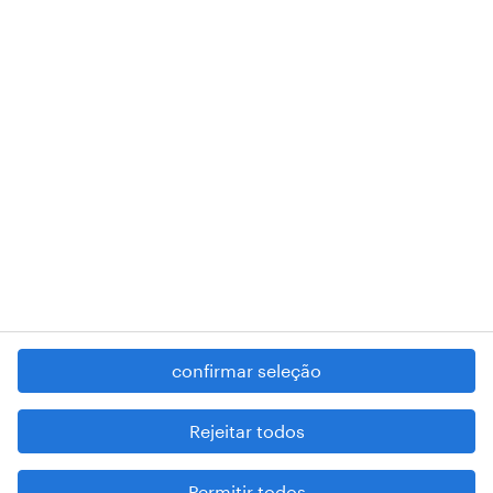
018 Lisboa.
RANDSTAD,
, and SHAPING THE WORLD OF WORK are
registered trademarks of © Randstad N.V.
contacte-nos
termos e condições
política de privacidade
regime geral da prevenção da corrupção
denúncia de má conduta
confirmar seleção
reportar problemas de segurança
cookies
Rejeitar todos
mapa do site
Permitir todos