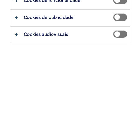
Cookies de funcionalidade
Cookies de publicidade
Cookies audiovisuais
As retalks regressaram com a conversa entre
Sofia Fernandes, Talent Development
Manager da Lusíadas Saúde, e de Patrícia
Gonçalves, Senior Manager Professionals, da
Randstad Portugal sobre o medo nas
organizações pós desconfinamento.
É certo que o teletrabalho abriu novas portas