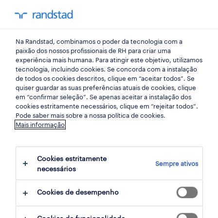
my randst
Na Randstad, combinamos o poder da tecnologia com a
randstad insight
paixão dos nossos profissionais de RH para criar uma
experiência mais humana. Para atingir este objetivo, utilizamos
tecnologia, incluindo cookies. Se concorda com a instalação
re(talks) medo: a nova
de todos os cookies descritos, clique em “aceitar todos”. Se
quiser guardar as suas preferências atuais de cookies, clique
(in)competência
em “confirmar seleção”. Se apenas aceitar a instalação dos
cookies estritamente necessários, clique em “rejeitar todos”.
Pode saber mais sobre a nossa política de cookies.
10 julho 2020
Mais informação
share article:
Cookies estritamente
Sempre ativos
necessários
Cookies de desempenho