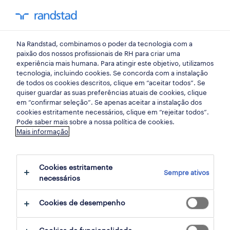
my randst
Na Randstad, combinamos o poder da tecnologia com a
randstad insight
paixão dos nossos profissionais de RH para criar uma
experiência mais humana. Para atingir este objetivo, utilizamos
tecnologia, incluindo cookies. Se concorda com a instalação
gestão de recursos
de todos os cookies descritos, clique em “aceitar todos”. Se
quiser guardar as suas preferências atuais de cookies, clique
humanos - 4 desafios
em “confirmar seleção”. Se apenas aceitar a instalação dos
cookies estritamente necessários, clique em “rejeitar todos”.
covid-19
Pode saber mais sobre a nossa política de cookies.
Mais informação
08 outubro 2020
Cookies estritamente
share article:
Sempre ativos
necessários
Cookies de desempenho
A COVID-19 criou um novo paradigma que