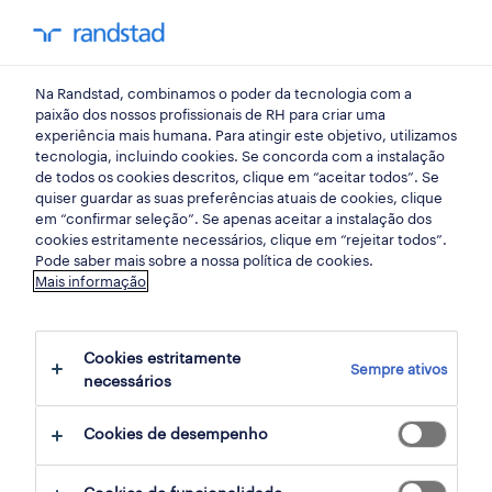
my randst
Na Randstad, combinamos o poder da tecnologia com a
randstad insight
paixão dos nossos profissionais de RH para criar uma
experiência mais humana. Para atingir este objetivo, utilizamos
tecnologia, incluindo cookies. Se concorda com a instalação
como recrutar em tempos
de todos os cookies descritos, clique em “aceitar todos”. Se
quiser guardar as suas preferências atuais de cookies, clique
de crise?
em “confirmar seleção”. Se apenas aceitar a instalação dos
cookies estritamente necessários, clique em “rejeitar todos”.
Pode saber mais sobre a nossa política de cookies.
09 junho 2020
Mais informação
share article:
Cookies estritamente
Sempre ativos
necessários
Cookies de desempenho
A crise sanitária e económica que
atravessamos actualmente trouxe