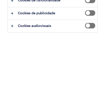
Cookies de funcionalidade
Cookies de publicidade
Cookies audiovisuais
Neste segundo episódio do programa "à
mesa do trabalho", em parceria com a TSF, a
conversa fez-se à volta dos temas da
sustentabilidade e do impacto social das
empresas, para perceber o peso que ocupam