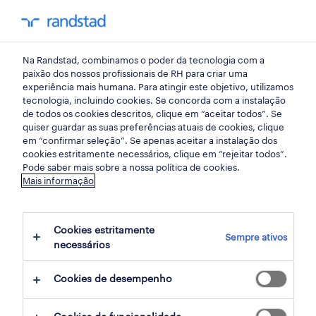
my randst
Na Randstad, combinamos o poder da tecnologia com a
randstad insight
paixão dos nossos profissionais de RH para criar uma
experiência mais humana. Para atingir este objetivo, utilizamos
tecnologia, incluindo cookies. Se concorda com a instalação
à mesa do trabalho:
de todos os cookies descritos, clique em “aceitar todos”. Se
quiser guardar as suas preferências atuais de cookies, clique
sustentabilidade e
em “confirmar seleção”. Se apenas aceitar a instalação dos
cookies estritamente necessários, clique em “rejeitar todos”.
responsabilidade social
Pode saber mais sobre a nossa política de cookies.
Mais informação
das empresas
Cookies estritamente
23 janeiro 2023
Sempre ativos
necessários
share article:
Cookies de desempenho