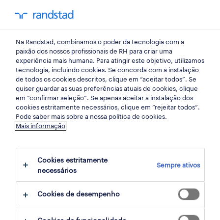
my randst
Na Randstad, combinamos o poder da tecnologia com a
mercado do trabalho
paixão dos nossos profissionais de RH para criar uma
experiência mais humana. Para atingir este objetivo, utilizamos
tecnologia, incluindo cookies. Se concorda com a instalação
uma visão inovadora para o
de todos os cookies descritos, clique em “aceitar todos”. Se
quiser guardar as suas preferências atuais de cookies, clique
escritório do futuro
em “confirmar seleção”. Se apenas aceitar a instalação dos
cookies estritamente necessários, clique em “rejeitar todos”.
Pode saber mais sobre a nossa política de cookies.
18 setembro 2018
Mais informação
share article:
Cookies estritamente
Sempre ativos
necessários
Cookies de desempenho
O escritório do futuro já não é uma
tendência, mas, sim, uma realidade. Neste