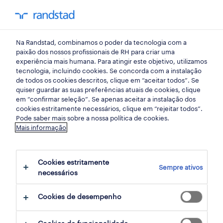
my randst
Na Randstad, combinamos o poder da tecnologia com a
mercado do trabalho
paixão dos nossos profissionais de RH para criar uma
experiência mais humana. Para atingir este objetivo, utilizamos
tecnologia, incluindo cookies. Se concorda com a instalação
Setor industrial e logística –
de todos os cookies descritos, clique em “aceitar todos”. Se
quiser guardar as suas preferências atuais de cookies, clique
3 temas a abordar numa
em “confirmar seleção”. Se apenas aceitar a instalação dos
cookies estritamente necessários, clique em “rejeitar todos”.
entrevista de emprego
Pode saber mais sobre a nossa política de cookies.
Mais informação
25 agosto 2021
Cookies estritamente
share article:
Sempre ativos
necessários
Cookies de desempenho
Para ter sucesso em sectores competitivos