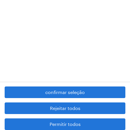
RANDSTAD,
, and SHAPING THE WORLD OF WORK are
registered trademarks of © Randstad N.V.
contacte-nos
termos e condições
política de privacidade
regime geral da prevenção da corrupção
denúncia de má conduta
confirmar seleção
reportar problemas de segurança
cookies
Rejeitar todos
mapa do site
Permitir todos
esteja atento