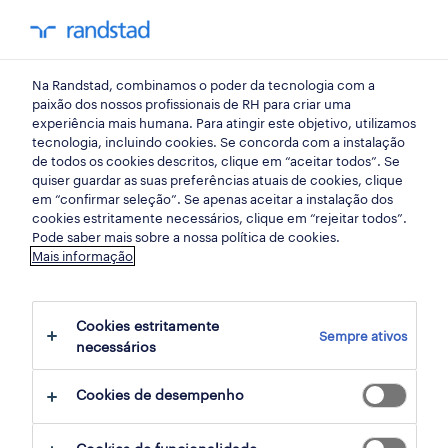
my randst
Na Randstad, combinamos o poder da tecnologia com a
mercado do trabalho
paixão dos nossos profissionais de RH para criar uma
experiência mais humana. Para atingir este objetivo, utilizamos
tecnologia, incluindo cookies. Se concorda com a instalação
mulheres enfrentam o
de todos os cookies descritos, clique em “aceitar todos”. Se
quiser guardar as suas preferências atuais de cookies, clique
maior risco de robotização
em “confirmar seleção”. Se apenas aceitar a instalação dos
cookies estritamente necessários, clique em “rejeitar todos”.
Pode saber mais sobre a nossa política de cookies.
15 outubro 2018
Mais informação
share article:
Cookies estritamente
Sempre ativos
necessários
Cookies de desempenho
Uma força de trabalho diversificada estimula
a inovação através de diferentes