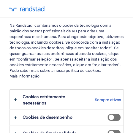
my randst
Na Randstad, combinamos o poder da tecnologia com a
mercado do trabalho
paixão dos nossos profissionais de RH para criar uma
experiência mais humana. Para atingir este objetivo, utilizamos
tecnologia, incluindo cookies. Se concorda com a instalação
igualdade: uma diferença
de todos os cookies descritos, clique em “aceitar todos”. Se
quiser guardar as suas preferências atuais de cookies, clique
de 100 anos
em “confirmar seleção”. Se apenas aceitar a instalação dos
cookies estritamente necessários, clique em “rejeitar todos”.
Pode saber mais sobre a nossa política de cookies.
04 março 2020
Mais informação
share article:
Cookies estritamente
Sempre ativos
necessários
Cookies de desempenho
Nenhum de nós verá a igualdade de género
durante a nossa vida, e nem provavelmente