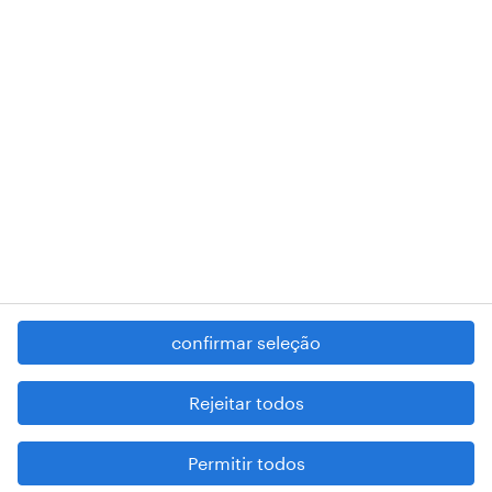
RANDSTAD,
, and SHAPING THE WORLD OF WORK are
registered trademarks of © Randstad N.V.
contacte-nos
termos e condições
política de privacidade
regime geral da prevenção da corrupção
denúncia de má conduta
confirmar seleção
reportar problemas de segurança
cookies
Rejeitar todos
mapa do site
Permitir todos
esteja atento