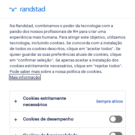
my randst
Na Randstad, combinamos o poder da tecnologia com a
mercado do trabalho
paixão dos nossos profissionais de RH para criar uma
experiência mais humana. Para atingir este objetivo, utilizamos
tecnologia, incluindo cookies. Se concorda com a instalação
como preparar a sua
de todos os cookies descritos, clique em “aceitar todos”. Se
quiser guardar as suas preferências atuais de cookies, clique
empresa para “trabalhar a
em “confirmar seleção”. Se apenas aceitar a instalação dos
cookies estritamente necessários, clique em “rejeitar todos”.
partir de qualquer sítio”
Pode saber mais sobre a nossa política de cookies.
Mais informação
21 julho 2020
Cookies estritamente
share article:
Sempre ativos
necessários
Cookies de desempenho
«Não podemos fazer planos para amanhã ou