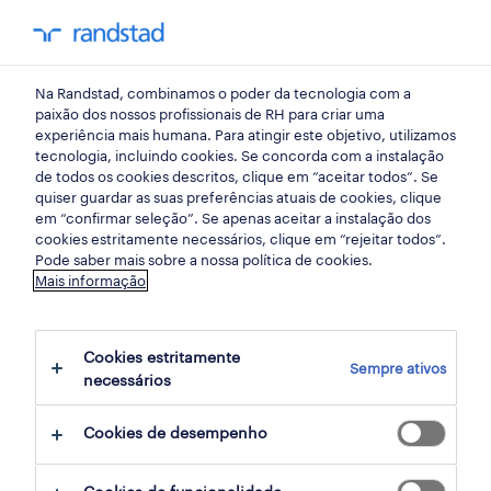
my randst
Na Randstad, combinamos o poder da tecnologia com a
employer branding
paixão dos nossos profissionais de RH para criar uma
experiência mais humana. Para atingir este objetivo, utilizamos
tecnologia, incluindo cookies. Se concorda com a instalação
employee centric: o novo
de todos os cookies descritos, clique em “aceitar todos”. Se
quiser guardar as suas preferências atuais de cookies, clique
paradigma
em “confirmar seleção”. Se apenas aceitar a instalação dos
cookies estritamente necessários, clique em “rejeitar todos”.
Pode saber mais sobre a nossa política de cookies.
11 maio 2018
Mais informação
share article:
Cookies estritamente
Sempre ativos
necessários
Cookies de desempenho
"Colaboradores felizes originam clientes
felizes". É esta a fórmula da cultura employee