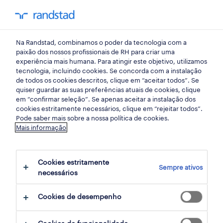
my randst
Na Randstad, combinamos o poder da tecnologia com a
employer branding
paixão dos nossos profissionais de RH para criar uma
experiência mais humana. Para atingir este objetivo, utilizamos
tecnologia, incluindo cookies. Se concorda com a instalação
impacto da remuneração
de todos os cookies descritos, clique em “aceitar todos”. Se
quiser guardar as suas preferências atuais de cookies, clique
na retenção de
em “confirmar seleção”. Se apenas aceitar a instalação dos
cookies estritamente necessários, clique em “rejeitar todos”.
colaboradores
Pode saber mais sobre a nossa política de cookies.
Mais informação
24 maio 2022
Cookies estritamente
share article:
Sempre ativos
necessários
Cookies de desempenho
A conjugação de uma crescente falta de