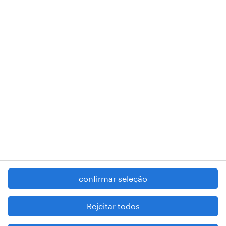
A nossa sede encontra-se na Rua Amílcar Cabral, número 25, 1750-
018 Lisboa.
RANDSTAD,
, and SHAPING THE WORLD OF WORK are
registered trademarks of © Randstad N.V.
contacte-nos
termos e condições
política de privacidade
regime geral da prevenção da corrupção
denúncia de má conduta
confirmar seleção
reportar problemas de segurança
cookies
Rejeitar todos
mapa do site