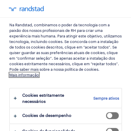
my randst
Na Randstad, combinamos o poder da tecnologia com a
employer branding
paixão dos nossos profissionais de RH para criar uma
experiência mais humana. Para atingir este objetivo, utilizamos
tecnologia, incluindo cookies. Se concorda com a instalação
onde trabalhar - 20
de todos os cookies descritos, clique em “aceitar todos”. Se
quiser guardar as suas preferências atuais de cookies, clique
empresas mais atrativas
em “confirmar seleção”. Se apenas aceitar a instalação dos
cookies estritamente necessários, clique em “rejeitar todos”.
2021
Pode saber mais sobre a nossa política de cookies.
Mais informação
12 maio 2021
Cookies estritamente
share article:
Sempre ativos
necessários
Cookies de desempenho
A Delta Cafés foi considerada a empresa mais