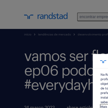
encontrar empr
início
tendências de mercado
desenvolvimento profi
vamos ser fle
ep06 podcas
Na R
#everydayhe
profi
objet
de to
prefe
insta
saber
24 março 2022
share article:
Mais