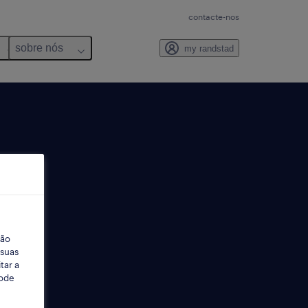
contacte-nos
sobre nós
my randstad
ção
 suas
tar a
Pode