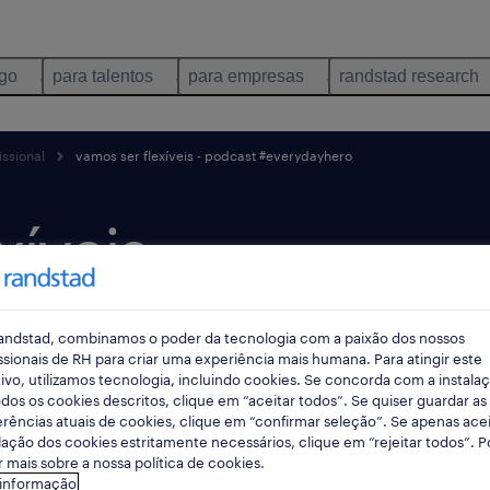
ego
para talentos
para empresas
randstad research
ssional
vamos ser flexíveis - podcast #everydayhero
xíveis
t
andstad, combinamos o poder da tecnologia com a paixão dos nossos
ro
ssionais de RH para criar uma experiência mais humana. Para atingir este
ivo, utilizamos tecnologia, incluindo cookies. Se concorda com a instala
dos os cookies descritos, clique em “aceitar todos”. Se quiser guardar as
rências atuais de cookies, clique em “confirmar seleção”. Se apenas acei
lação dos cookies estritamente necessários, clique em “rejeitar todos”. 
 mais sobre a nossa política de cookies.
 informação