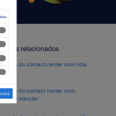
ivos
artigos relacionados
a magia do contact center com lídia
maltez
a magia do contact center com
todos
solange mercier