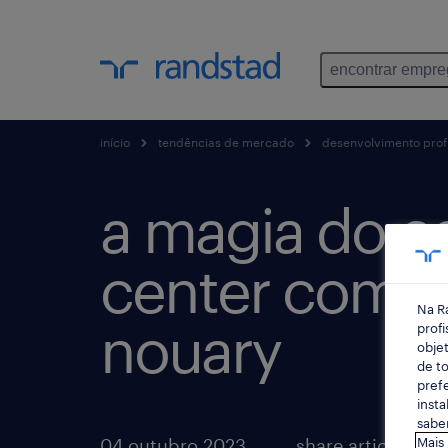
encontrar empr
início
tendências de mercado
desenvolvimento profi
a magia do c
center com 
Na R
nouary
profi
objet
de to
prefe
insta
saber
04 outubro 2023
share article:
Mais