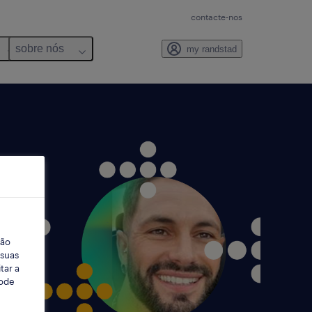
contacte-nos
sobre nós
my randstad
ção
 suas
tar a
Pode