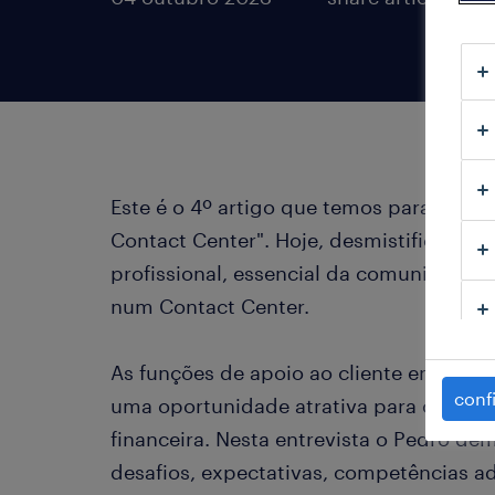
Este é o 4º artigo que temos para ti n
Contact Center". Hoje, desmistificamos 
profissional, essencial da comunicação
num Contact Center.
As funções de apoio ao cliente em Con
conf
uma oportunidade atrativa para concilia
financeira. Nesta entrevista o Pedro dem
desafios, expectativas, competências ad