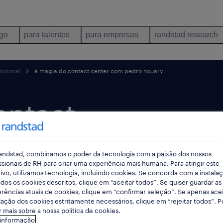
ego
para talentos
para empresas
randstad research
ssional
a magia do contact center com pedro nouary
ontact
pedro
andstad, combinamos o poder da tecnologia com a paixão dos nossos
ssionais de RH para criar uma experiência mais humana. Para atingir este
ivo, utilizamos tecnologia, incluindo cookies. Se concorda com a instala
dos os cookies descritos, clique em “aceitar todos”. Se quiser guardar as
rências atuais de cookies, clique em “confirmar seleção”. Se apenas acei
lação dos cookies estritamente necessários, clique em “rejeitar todos”. 
 mais sobre a nossa política de cookies.
 informação