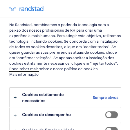
my randst
Na Randstad, combinamos o poder da tecnologia com a
desenvolvimento profissional
paixão dos nossos profissionais de RH para criar uma
experiência mais humana. Para atingir este objetivo, utilizamos
tecnologia, incluindo cookies. Se concorda com a instalação
reequilibrar o equilíbrio
de todos os cookies descritos, clique em “aceitar todos”. Se
quiser guardar as suas preferências atuais de cookies, clique
ep11 podcast
em “confirmar seleção”. Se apenas aceitar a instalação dos
cookies estritamente necessários, clique em “rejeitar todos”.
#everydayhero
Pode saber mais sobre a nossa política de cookies.
Mais informação
02 junho 2022
Cookies estritamente
share article:
Sempre ativos
necessários
Cookies de desempenho