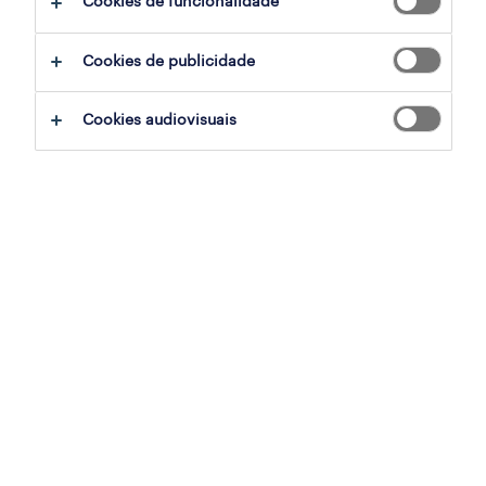
Cookies de funcionalidade
Cookies de publicidade
Cookies audiovisuais
SOFIA CANSADO
Olá! Sejam bem-vindos ao podcast
#EVERYDAYHERO. Hoje vamos falar sobre um
tema que já tivemos aqui algumas vezes
"Work life Balance", mas hoje vamo-nos focar