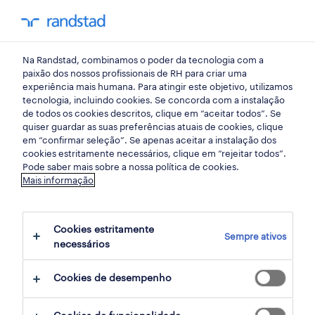
my randst
Na Randstad, combinamos o poder da tecnologia com a
desenvolvimento profissional
paixão dos nossos profissionais de RH para criar uma
experiência mais humana. Para atingir este objetivo, utilizamos
tecnologia, incluindo cookies. Se concorda com a instalação
a tartaruga e a lebre (ou
de todos os cookies descritos, clique em “aceitar todos”. Se
quiser guardar as suas preferências atuais de cookies, clique
como ser ágil) ep05
em “confirmar seleção”. Se apenas aceitar a instalação dos
cookies estritamente necessários, clique em “rejeitar todos”.
podcast #everydayhero
Pode saber mais sobre a nossa política de cookies.
Mais informação
18 fevereiro 2022
Cookies estritamente
share article:
Sempre ativos
necessários
Cookies de desempenho