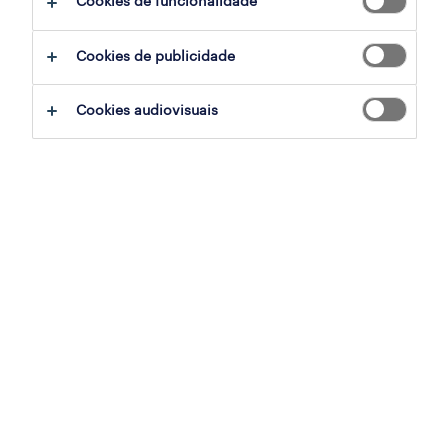
Cookies de funcionalidade
Cookies de publicidade
Cookies audiovisuais
Sofia Cansado
Olá! Sejam bem-vindos ao podcast
#EVERYDAYHERO. Hoje vamos falar sobre os
modelos de trabalho, remoto, híbrido,
presencial. Mas também como ser "Agile"