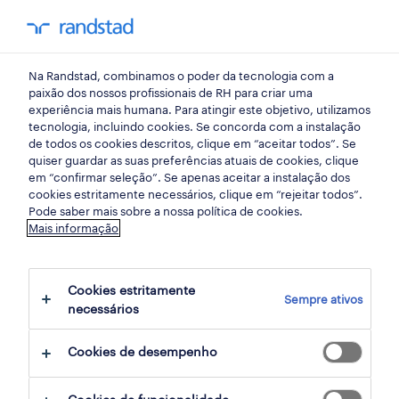
my randst
Na Randstad, combinamos o poder da tecnologia com a
bem estar no trabalho
paixão dos nossos profissionais de RH para criar uma
experiência mais humana. Para atingir este objetivo, utilizamos
tecnologia, incluindo cookies. Se concorda com a instalação
uma ferramenta para
de todos os cookies descritos, clique em “aceitar todos”. Se
quiser guardar as suas preferências atuais de cookies, clique
alavancar talentos
em “confirmar seleção”. Se apenas aceitar a instalação dos
cookies estritamente necessários, clique em “rejeitar todos”.
Pode saber mais sobre a nossa política de cookies.
06 abril 2022
Mais informação
share article:
Cookies estritamente
Sempre ativos
necessários
Cookies de desempenho
O Outsourcing deve ser encarado como uma
ferramenta para alavancar talentos,
melhorar