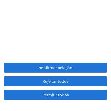
desenvolver estratégias eficazes de redução
de custos.
tags:
gestão de equipas
gestão de recursos
humanos
talent management
workforce
management
confirmar seleção
Rejeitar todos
Permitir todos
mantenha-se atualizado sobre as