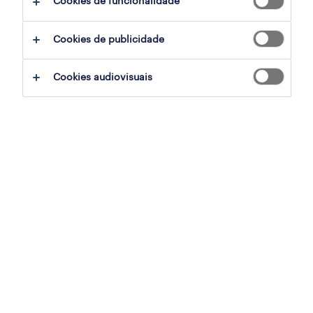
Cookies de funcionalidade
iminência de uma recessão global, os líderes
empresariais de quase todos os sectores
Cookies de publicidade
estão a considerar várias
medidas de redução
Cookies audiovisuais
de custos
. Os custos laborais são
frequentemente um dos principais alvos
destas estratégias de redução de custos.
No entanto, a redução do número de
profissionais pode ser um pouco complicada.
Por um lado, os custos com trabalhadores
representam normalmente uma grande parte
do orçamento global da empresa. Conseguir
reduzir os custos nesta área pode ter um
impacto significativo.