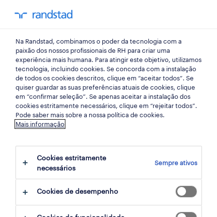
my randst
Na Randstad, combinamos o poder da tecnologia com a
gestao de equipas
paixão dos nossos profissionais de RH para criar uma
experiência mais humana. Para atingir este objetivo, utilizamos
tecnologia, incluindo cookies. Se concorda com a instalação
6 ações para reduzir custos
de todos os cookies descritos, clique em “aceitar todos”. Se
quiser guardar as suas preferências atuais de cookies, clique
com recursos humanos
em “confirmar seleção”. Se apenas aceitar a instalação dos
cookies estritamente necessários, clique em “rejeitar todos”.
numa empresa
Pode saber mais sobre a nossa política de cookies.
Mais informação
04 março 2024
Cookies estritamente
share article:
Sempre ativos
necessários
Cookies de desempenho
Perante a crescente preocupação com a