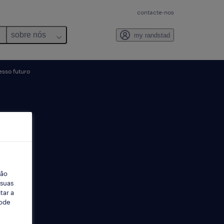
contacte-nos
sobre nós
my randstad
esso futuro
ção
 suas
tar a
Pode