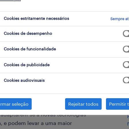
ro
Cookies estritamente necessários
Sempre at
Cookies de desempenho
Cookies de funcionalidade
Cookies de publicidade
Cookies audiovisuais
a mudança, é importante que as
alho para se manterem
irmar seleção
Rejeitar todos
Permitir 
o futuro. O upskilling e reskilling
 adaptarem-se a novas tecnologias
, e podem levar a uma maior