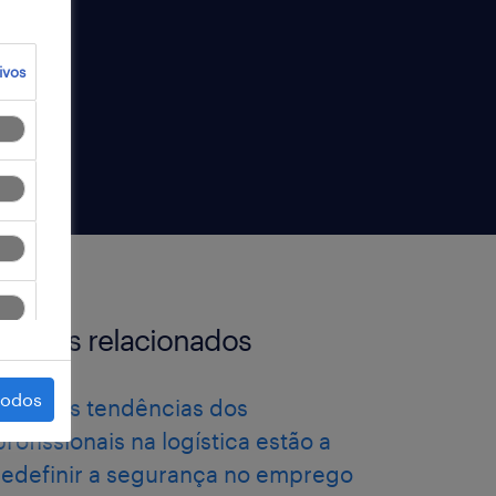
ivos
artigos relacionados
todos
como as tendências dos
profissionais na logística estão a
redefinir a segurança no emprego