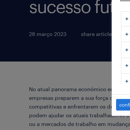
sucesso futu
28 março 2023
share article:
No atual panorama económico em rápid
empresas preparem a sua força de trab
conf
competitivas e enfrentarem os desafios d
podem ajudar os atuais trabalhadores a
ou a mercados de trabalho em mudança