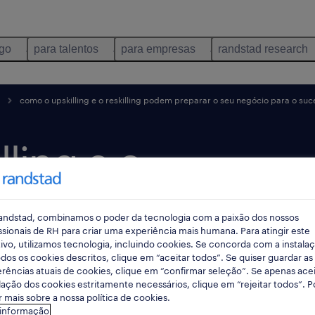
ego
para talentos
para empresas
randstad research
como o upskilling e o reskilling podem preparar o seu negócio para o suc
ling e o
odem
andstad, combinamos o poder da tecnologia com a paixão dos nossos
u
ssionais de RH para criar uma experiência mais humana. Para atingir este
ivo, utilizamos tecnologia, incluindo cookies. Se concorda com a instala
dos os cookies descritos, clique em “aceitar todos”. Se quiser guardar as
 o
rências atuais de cookies, clique em “confirmar seleção”. Se apenas acei
lação dos cookies estritamente necessários, clique em “rejeitar todos”. 
 mais sobre a nossa política de cookies.
 informação