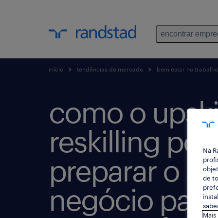
encontrar empr
início
tendências de mercado
bem estar no trabalho
como o upskil
reskilling p
Na R
preparar o se
profi
objet
de to
negócio para
prefe
insta
saber
Mais