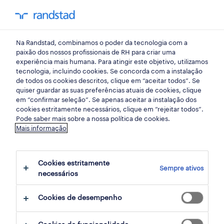
my randst
Na Randstad, combinamos o poder da tecnologia com a
bem estar no trabalho
paixão dos nossos profissionais de RH para criar uma
experiência mais humana. Para atingir este objetivo, utilizamos
tecnologia, incluindo cookies. Se concorda com a instalação
Como vencer a
de todos os cookies descritos, clique em “aceitar todos”. Se
quiser guardar as suas preferências atuais de cookies, clique
procrastinação e melhorar
em “confirmar seleção”. Se apenas aceitar a instalação dos
cookies estritamente necessários, clique em “rejeitar todos”.
a produtividade no
Pode saber mais sobre a nossa política de cookies.
Mais informação
trabalho
Cookies estritamente
09 janeiro 2025
Sempre ativos
necessários
share article:
Cookies de desempenho