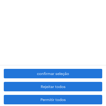
RANDSTAD,
, and SHAPING THE WORLD OF WORK are
registered trademarks of © Randstad N.V.
contacte-nos
termos e condições
política de privacidade
regime geral da prevenção da corrupção
denúncia de má conduta
confirmar seleção
reportar problemas de segurança
cookies
Rejeitar todos
mapa do site
Permitir todos
esteja atento