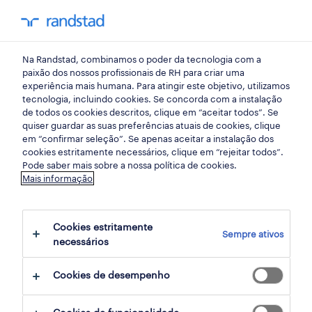
my randst
Na Randstad, combinamos o poder da tecnologia com a
press
paixão dos nossos profissionais de RH para criar uma
experiência mais humana. Para atingir este objetivo, utilizamos
tecnologia, incluindo cookies. Se concorda com a instalação
salário é o principal driver
de todos os cookies descritos, clique em “aceitar todos”. Se
quiser guardar as suas preferências atuais de cookies, clique
na mudança de trabalho
em “confirmar seleção”. Se apenas aceitar a instalação dos
cookies estritamente necessários, clique em “rejeitar todos”.
Pode saber mais sobre a nossa política de cookies.
30 junho 2014
Mais informação
share article:
Cookies estritamente
Sempre ativos
necessários
Cookies de desempenho
Este é o principal resultado do Randstad
Workmonitor de Junho que abrange 33