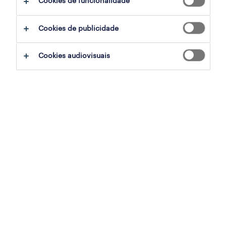
Cookies de funcionalidade
das World’s Best Employers 2024 pela
Forbes, ocupando a posição 600 no
Cookies de publicidade
ranking global.
Cookies audiovisuais
Este reconhecimento reflete o
compromisso da Randstad com a
excelência, a inovação e o
desenvolvimento de carreiras
sustentáveis, colocando sempre as
pessoas no centro da sua estratégia.
A Randstad foi distinguida como uma das
World’s Best Employers 2024 pela Forbes,