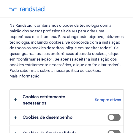
my randst
Na Randstad, combinamos o poder da tecnologia com a
press
paixão dos nossos profissionais de RH para criar uma
experiência mais humana. Para atingir este objetivo, utilizamos
tecnologia, incluindo cookies. Se concorda com a instalação
Randstad reconhecida
de todos os cookies descritos, clique em “aceitar todos”. Se
quiser guardar as suas preferências atuais de cookies, clique
como uma das World’s Best
em “confirmar seleção”. Se apenas aceitar a instalação dos
cookies estritamente necessários, clique em “rejeitar todos”.
Employers pela Forbes
Pode saber mais sobre a nossa política de cookies.
Mais informação
04 dezembro 2024
Cookies estritamente
share article:
Sempre ativos
necessários
Cookies de desempenho
A Randstad foi reconhecida como uma