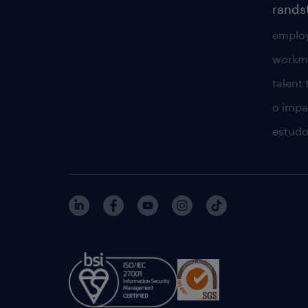
rands
employ
workm
talent
o impac
estudo