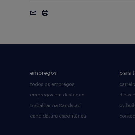
empregos
para 
todos os empregos
carreir
empregos em destaque
dicas d
trabalhar na Randstad
cv bui
candidatura espontânea
contac