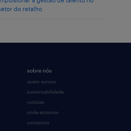
impulsionar a gestão de talento no
setor do retalho
sobre nós
quem somos
sustentabilidade
notícias
onde estamos
contactos