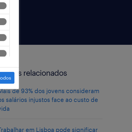
artigos relacionados
todos
Mais de 93% dos jovens consideram
os salários injustos face ao custo de
vida
Trabalhar em Lisboa pode significar