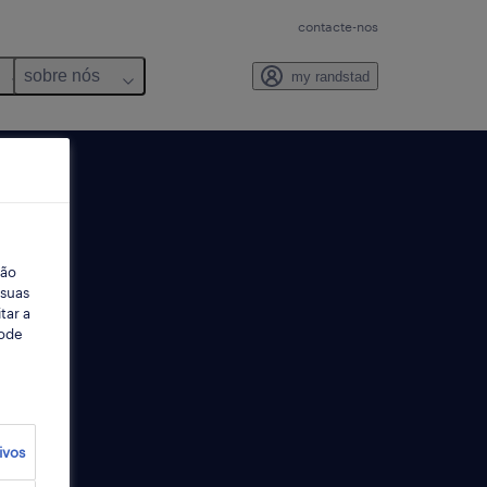
contacte-nos
sobre nós
my randstad
ção
 suas
tar a
Pode
ivos