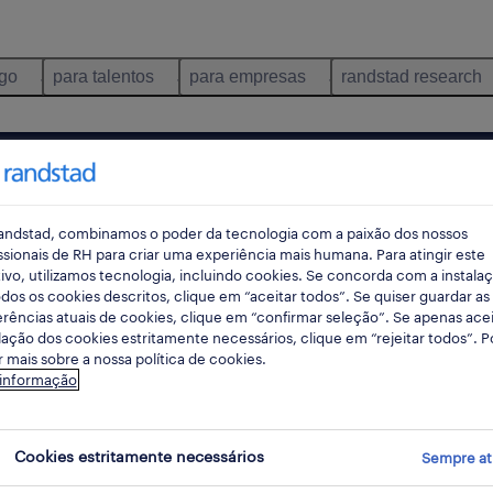
ego
para talentos
para empresas
randstad research
dia da criança com uma história para todas as idades
omemora
andstad, combinamos o poder da tecnologia com a paixão dos nossos
ssionais de RH para criar uma experiência mais humana. Para atingir este
ivo, utilizamos tecnologia, incluindo cookies. Se concorda com a instala
ança com
dos os cookies descritos, clique em “aceitar todos”. Se quiser guardar as
rências atuais de cookies, clique em “confirmar seleção”. Se apenas acei
lação dos cookies estritamente necessários, clique em “rejeitar todos”. 
para
 mais sobre a nossa política de cookies.
 informação
es
Cookies estritamente necessários
Sempre at