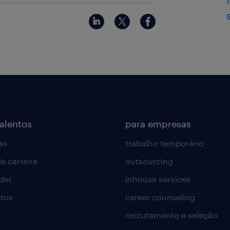
talentos
para empresas
as
trabalho temporário
e carreira
outsourcing
lder
inhouse services
tos
career counseling
recrutamento e seleção