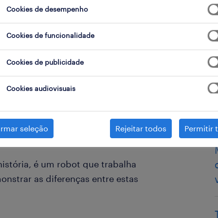
Cookies de desempenho
Cookies de funcionalidade
Cookies de publicidade
Cookies audiovisuais
iança, a Randstad apresenta o
irmar seleção
Rejeitar todos
Permitir 
istória, é um robot que trabalha
nstrar as diferenças entre estas