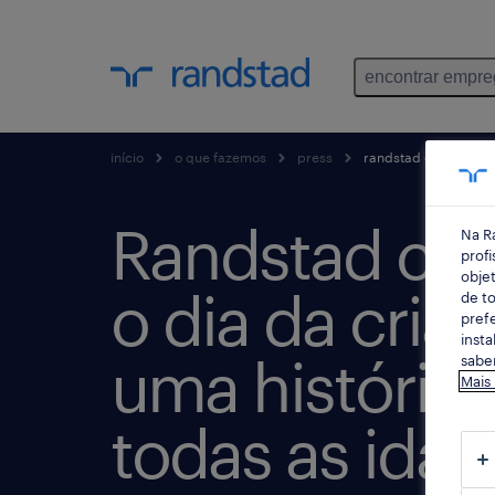
encontrar empr
início
o que fazemos
press
randstad comemora o 
Randstad c
Na R
profi
objet
o dia da cri
de to
prefe
insta
uma história 
saber
Mais
todas as idad