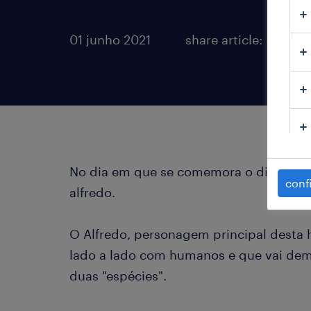
01 junho 2021
share article:
No dia em que se comemora o dia da cr
conf
alfredo.
O Alfredo, personagem principal desta h
lado a lado com humanos e que vai demo
duas "espécies".