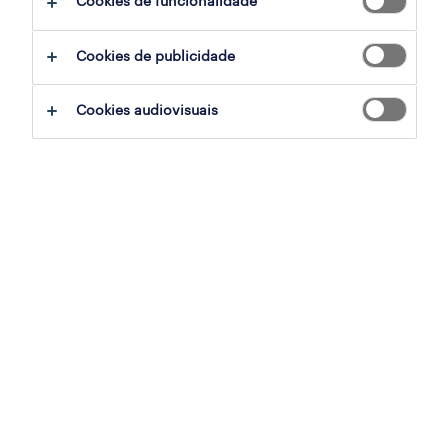
Cookies de funcionalidade
A Randstad acaba de publicar a sua análise
Cookies de publicidade
aos dados estatísticos do Instituto Nacional
de Estatística (INE) e do Serviço Público do
Cookies audiovisuais
Emprego Nacional (IEFP), relativos a março.
Segundo dados do INE, em março registou-se
um ligeiro aumento do emprego, em cerca de
1800 pessoas face ao mês anterior, que
corresponde a 0,04%, o que revela um
crescimento desacelerado, mas com
tendência positiva. Os dados mostram
também que o desemprego apresentou uma
ligeira diminuição em 1300 pessoas face ao
mês de fevereiro e a taxa de desemprego