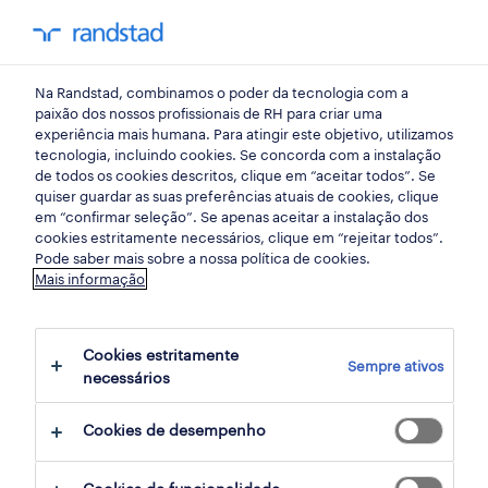
my randst
Na Randstad, combinamos o poder da tecnologia com a
press
paixão dos nossos profissionais de RH para criar uma
experiência mais humana. Para atingir este objetivo, utilizamos
tecnologia, incluindo cookies. Se concorda com a instalação
maioria dos
de todos os cookies descritos, clique em “aceitar todos”. Se
quiser guardar as suas preferências atuais de cookies, clique
desempregados registados
em “confirmar seleção”. Se apenas aceitar a instalação dos
cookies estritamente necessários, clique em “rejeitar todos”.
em março provém do setor
Pode saber mais sobre a nossa política de cookies.
Mais informação
dos serviços
Cookies estritamente
03 maio 2023
Sempre ativos
necessários
share article:
Cookies de desempenho