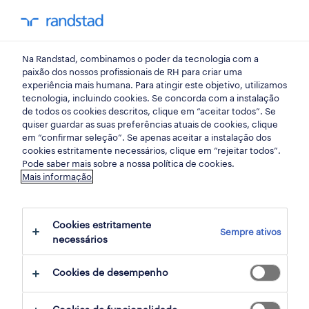
my randst
Na Randstad, combinamos o poder da tecnologia com a
armazéns e distribuição
paixão dos nossos profissionais de RH para criar uma
experiência mais humana. Para atingir este objetivo, utilizamos
tecnologia, incluindo cookies. Se concorda com a instalação
warehouse manager
de todos os cookies descritos, clique em “aceitar todos”. Se
quiser guardar as suas preferências atuais de cookies, clique
(m/f/x) setor alimentar.
em “confirmar seleção”. Se apenas aceitar a instalação dos
cookies estritamente necessários, clique em “rejeitar todos”.
Pode saber mais sobre a nossa política de cookies.
Mais informação
carregado, lisboa
publicado há 1 dia
Cookies estritamente
Sempre ativos
data limite 18 agosto 2026
necessários
Cookies de desempenho
candidatura