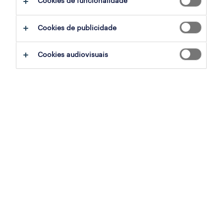
Cookies de funcionalidade
Cookies de publicidade
sumário
Cookies audiovisuais
carregado, lisboa
permanente
especialização
armazéns e distribuição
referência
OTS-2026-180150