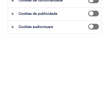
Cookies de funcionalidade
Cookies de publicidade
sumário
Cookies audiovisuais
funchal, madeira
temporário
especialização
retalho, grande consumo e distribuição
referência
OTS-2026-177880