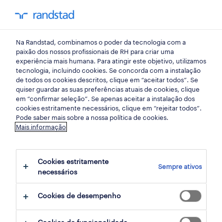
my randst
Na Randstad, combinamos o poder da tecnologia com a
retalho, grande consumo e distribuição
paixão dos nossos profissionais de RH para criar uma
experiência mais humana. Para atingir este objetivo, utilizamos
tecnologia, incluindo cookies. Se concorda com a instalação
vendedor loja 3ª classe
de todos os cookies descritos, clique em “aceitar todos”. Se
quiser guardar as suas preferências atuais de cookies, clique
(m/f/x).
em “confirmar seleção”. Se apenas aceitar a instalação dos
cookies estritamente necessários, clique em “rejeitar todos”.
Pode saber mais sobre a nossa política de cookies.
Mais informação
funchal, madeira
publicado há 6 dias
Cookies estritamente
Sempre ativos
data limite 21 agosto 2026
necessários
Cookies de desempenho
candidatura