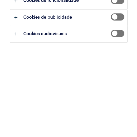
Cookies de funcionalidade
Cookies de publicidade
sumário
Cookies audiovisuais
palmela, setubal
temporário
especialização
recursos humanos
referência
PTS-2026-177360