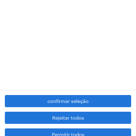
RANDSTAD,
, and SHAPING THE WORLD OF WORK are
registered trademarks of © Randstad N.V.
contacte-nos
termos e condições
política de privacidade
regime geral da prevenção da corrupção
denúncia de má conduta
confirmar seleção
reportar problemas de segurança
cookies
Rejeitar todos
mapa do site
Permitir todos
esteja atento