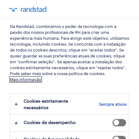
my randst
Na Randstad, combinamos o poder da tecnologia com a
recursos humanos
paixão dos nossos profissionais de RH para criar uma
experiência mais humana. Para atingir este objetivo, utilizamos
tecnologia, incluindo cookies. Se concorda com a instalação
técnico de payroll - júnior
de todos os cookies descritos, clique em “aceitar todos”. Se
quiser guardar as suas preferências atuais de cookies, clique
(f/m/x).
em “confirmar seleção”. Se apenas aceitar a instalação dos
cookies estritamente necessários, clique em “rejeitar todos”.
Pode saber mais sobre a nossa política de cookies.
Mais informação
palmela, setubal
publicado há 1 dia
Cookies estritamente
Sempre ativos
termina daqui a 7 dias
necessários
Cookies de desempenho
candidatura