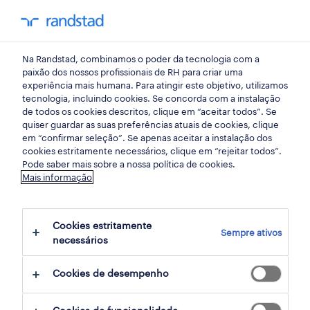
my randst
Na Randstad, combinamos o poder da tecnologia com a
indústria
paixão dos nossos profissionais de RH para criar uma
experiência mais humana. Para atingir este objetivo, utilizamos
tecnologia, incluindo cookies. Se concorda com a instalação
técnico de manutenção
de todos os cookies descritos, clique em “aceitar todos”. Se
quiser guardar as suas preferências atuais de cookies, clique
elétrica (m/f/x).
em “confirmar seleção”. Se apenas aceitar a instalação dos
cookies estritamente necessários, clique em “rejeitar todos”.
Pode saber mais sobre a nossa política de cookies.
Mais informação
palmela, setubal
publicado há 2 dias
Cookies estritamente
Sempre ativos
data limite 28 agosto 2026
necessários
Cookies de desempenho
candidatura