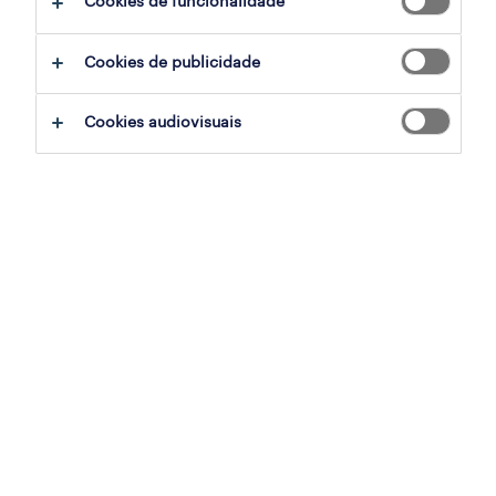
Cookies de funcionalidade
Cookies de publicidade
sumário
Cookies audiovisuais
palmela, setubal
permanente
especialização
indústria
referência
OTS-2025-171205