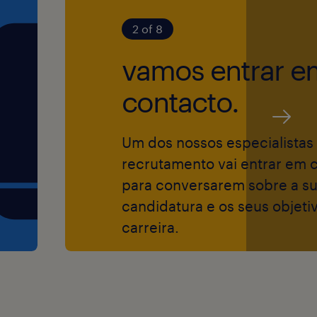
r e dar resposta
e incidências
2 of 8
lsos.
vamos entrar e
contacto.
 dinamizar
 (NPS, CSAT),
tomáticas e SLAs
Um dos nossos especialistas
recrutamento vai entrar em 
para conversarem sobre a s
candidatura e os seus objeti
carreira.