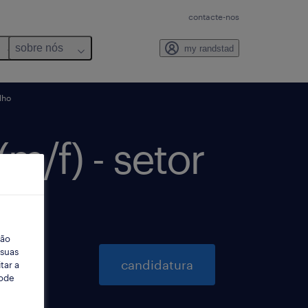
contacte-nos
sobre nós
my randstad
lho
m/f) - setor
o.
ção
 suas
candidatura
tar a
Pode