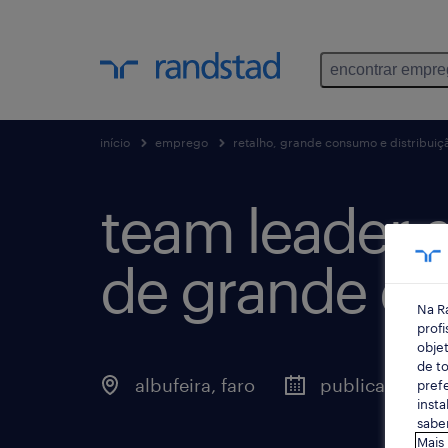
encontrar empr
início
emprego
retalho, grande consumo e distribuiç
team leader da
de grande dis
Na R
profi
objet
de to
albufeira, faro
publicado há 1
prefe
insta
saber
Mais