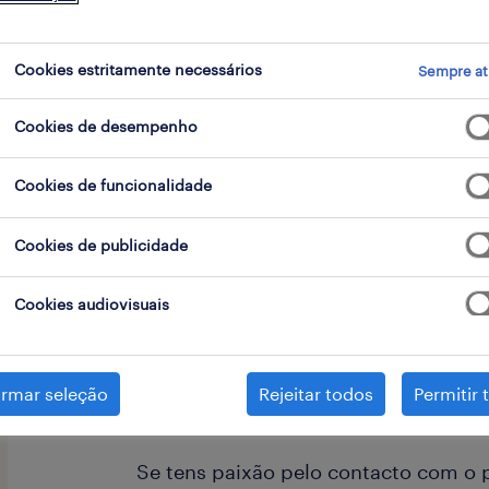
Cookies estritamente necessários
Sempre at
go
Cookies de desempenho
Cookies de funcionalidade
O nosso cliente é uma prestigiada em
no setor do retalho e da grande distr
Cookies de publicidade
decoração. Com uma cultura forteme
Cookies audiovisuais
(Human First) , onde cada colaborado
líder , procura reforçar a sua estrut
um(a) Team Leader da Relação Client
irmar seleção
Rejeitar todos
Permitir 
Se tens paixão pelo contacto com o 