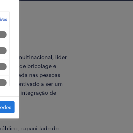
ivos
presa multinacional, líder
ibuição de bricolage e
nte focada nas pessoas
r é incentivado a ser um
ura com a integração de
e.
todos
público, capacidade de