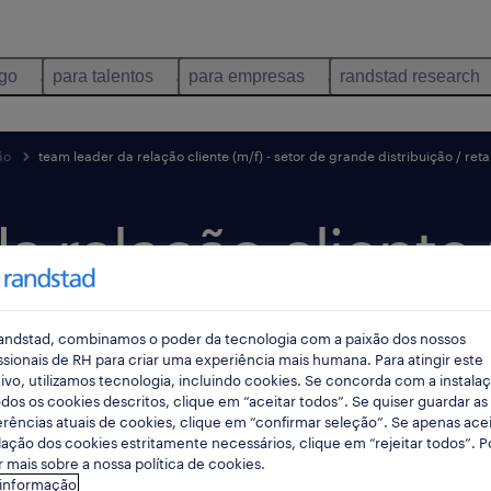
ego
para talentos
para empresas
randstad research
ão
team leader da relação cliente (m/f) - setor de grande distribuição / reta
 relação cliente (
tribuição / retalh
andstad, combinamos o poder da tecnologia com a paixão dos nossos
ssionais de RH para criar uma experiência mais humana. Para atingir este
ivo, utilizamos tecnologia, incluindo cookies. Se concorda com a instala
dos os cookies descritos, clique em “aceitar todos”. Se quiser guardar as
 dia
data limite 28 agosto 2026
rências atuais de cookies, clique em “confirmar seleção”. Se apenas acei
lação dos cookies estritamente necessários, clique em “rejeitar todos”. 
 mais sobre a nossa política de cookies.
 informação