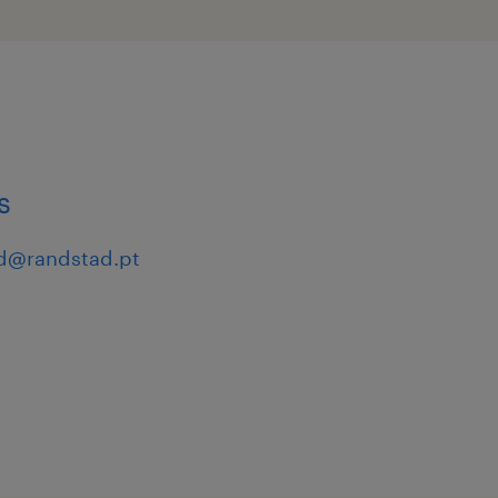
s
d@randstad.pt