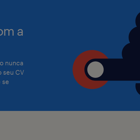
Resolução de Conflitos: Coordena
oficial a reclamações, sugestões 
relativas a pagamentos e reembo
om a
Indicadores (KPIs): Monitorizar e
métricas de satisfação do cliente
taxas de utilização de caixas au
o nunca
de resposta.
 o seu CV
 se