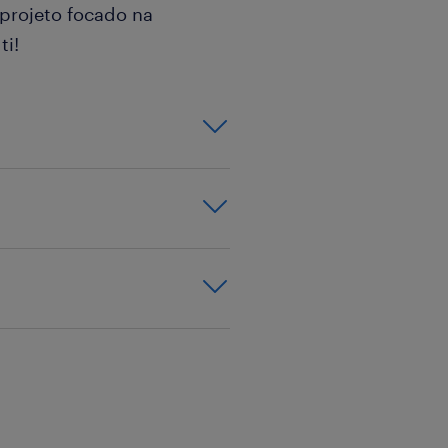
 projeto focado na
ti!
e loja , serás
a de Relação
de excelência e a
frente de loja.
 12.º Ano
multinacional
ões semelhantes,
vo (económico,
talho, grande
as de atendimento