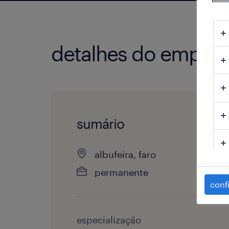
detalhes do empre
sumário
albufeira, faro
permanente
conf
especialização