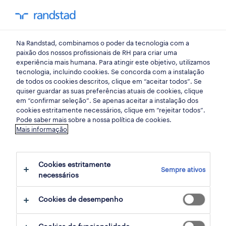
my randst
Na Randstad, combinamos o poder da tecnologia com a
início
paixão dos nossos profissionais de RH para criar uma
experiência mais humana. Para atingir este objetivo, utilizamos
tecnologia, incluindo cookies. Se concorda com a instalação
de todos os cookies descritos, clique em “aceitar todos”. Se
quiser guardar as suas preferências atuais de cookies, clique
em “confirmar seleção”. Se apenas aceitar a instalação dos
cookies estritamente necessários, clique em “rejeitar todos”.
Pode saber mais sobre a nossa política de cookies.
Mais informação
não foram encontrados resultados
Cookies estritamente
Sempre ativos
necessários
Não encontrámos resultados para a sua
pesquisa. Experimente alterar os seus
Cookies de desempenho
critérios de filtragem para obter mais
resultados. As seguintes acções podem