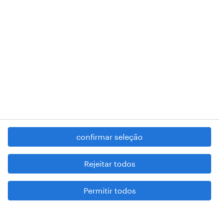
RANDSTAD,
, and SHAPING THE WORLD OF WORK are
registered trademarks of © Randstad N.V.
contacte-nos
termos e condições
política de privacidade
regime geral da prevenção da corrupção
denúncia de má conduta
confirmar seleção
reportar problemas de segurança
cookies
Rejeitar todos
mapa do site
Permitir todos
esteja atento