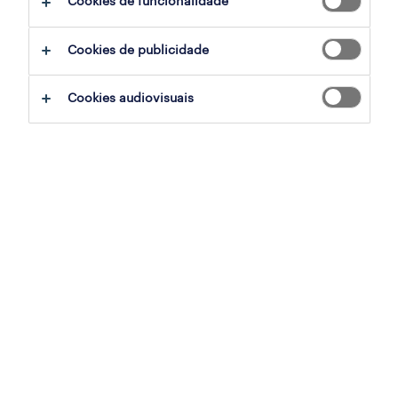
Cookies de funcionalidade
ajudar:
Cookies de publicidade
experimente remover alguns dos filtros
Cookies audiovisuais
que aplicou.
já experientou pesquisar por uma região
específica? Considere expandir a
distância até ao local de emprego.
altere a função ou palavras-chave e
verifique se foi escrito correctamente.